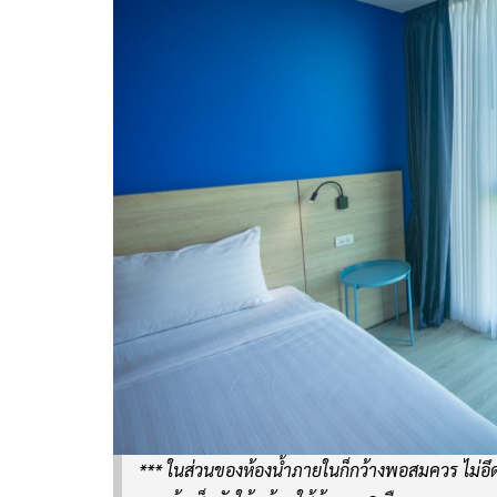
*** ในส่วนของห้องน้ำภายในก็กว้างพอสมควร ไม่อึดอั