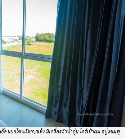
ด แยกโซนเปียก/แห้ง มีเครื่องทำน้ำอุ่น ไดร์เป่าผม สบู่แชมพู