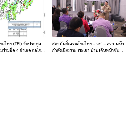
้อมไทย (TEI) จัดประชุม
สถาบันสิ่งแวดล้อมไทย – วช. – สวก. ผนึก
ร่วมมือ 4 อำเภอ กลไก
กำลังเชียงราย พะเยา น่าน เดินหน้าขับ
หารจัดการไฟป่าและ
เคลื่อนแก้ปัญหา PM2.5 และหมอกควัน
 ครั้งที่ 1
ข้ามแดน ไทย-ลาว-เมียนมา