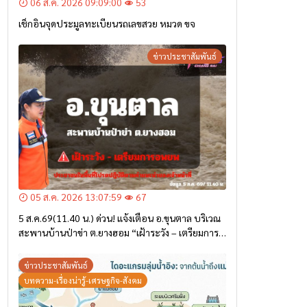
06 ส.ค. 2026 09:09:00
53
เช็กอินจุดประมูลทะเบียนรถเลขสวย หมวด ขจ
ข่าวประชาสัมพันธ์
05 ส.ค. 2026 13:07:59
67
5 ส.ค.69(11.40 น.) ด่วน! แจ้งเตือน อ.ขุนตาล บริเวณ
สะพานบ้านป่าข่า ต.ยางฮอม “เฝ้าระวัง – เตรียมการ
อพยพ”
ข่าวประชาสัมพันธ์
บทความ-เรื่องน่ารู้-เศรษฐกิจ-สังคม