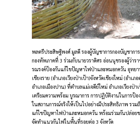
พลตรีประสิษฐิพงศ์ มูลดี รองผู้บัญชาการกองบัญชาก
กองทัพภาคที่ 3 ร่วมกับนายวราดิศร อ่อนนุชรองผู้ว่าร
รณรงค์ป้องกันแก้ไขปัญหาไฟป่าและหมอกควัน อุทยานแห
เชียงราย (อำเภอเวียงป่าเป้า)จังหวัดเชียงใหม่ (อำเ
อำเภอเมืองปาน) ที่ตำบลแม่เจดีย์ใหม่ อำเภอเวียงป่าเป
เตรียมความพร้อม บูรณาการ การปฏิบัติงานในการป้อ
ในสถานการณ์จริงให้เป็นไปอย่างมีประสิทธิภาพ รวมถึงเ
แก้ไขปัญหาไฟป่าและหมอกควัน พร้อมร่วมกันปล่อยขบ
จัดทำแนวกันไฟในพื้นที่รอยต่อ 3 จังหวัด