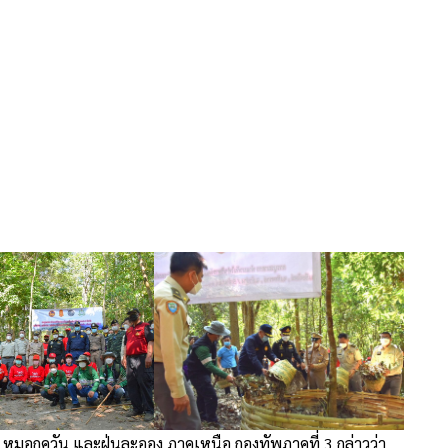
มอกควัน และฝุ่นละออง ภาคเหนือ กองทัพภาคที่ 3 กล่าวว่า