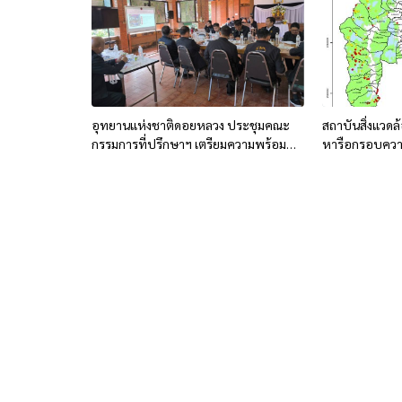
อุทยานแห่งชาติดอยหลวง ประชุมคณะ
สถาบันสิ่งแวดล
กรรมการที่ปรึกษาฯ เตรียมความพร้อม
หารือกรอบความ
รับมือสถานการณ์หมอกควันและไฟป่า
ชายแดนการบริ
บูรณาการการทำงานครอบคลุม 3 จังหวัด
หมอกควันข้ามแดน