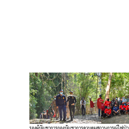
รองผู้บัญชาการกองบัญชาการควบคุมสถานการณ์ไฟป่า ห