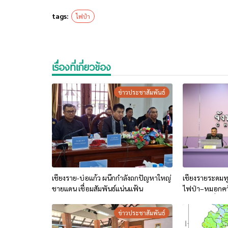
tags:
ไฟป่า
เรื่องที่เกี่ยวข้อง
ข่าวประชาสัมพันธ์
เชียงราย-บ่อแก้ว ผนึกกำลังถกปัญหาใหญ่
เชียงรายระดมท
ชายแดน เชื่อมสัมพันธ์แน่นแฟ้น
ไฟป่า–หมอกควัน
การเผาในที่โล่
เด็ดขาด)
ข่าวประชาสัมพันธ์