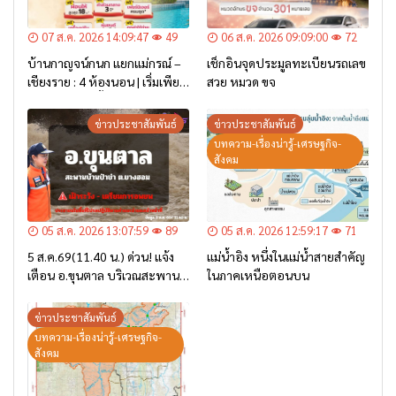
07 ส.ค. 2026 14:09:47
49
06 ส.ค. 2026 09:09:00
72
บ้านกาญจน์กนก แยกแม่กรณ์ –
เช็กอินจุดประมูลทะเบียนรถเลข
เชียงราย : 4 ห้องนอน | เริ่มเพียง
สวย หมวด ขจ
2.6 ล้าน* เท่านั้น
ข่าวประชาสัมพันธ์
ข่าวประชาสัมพันธ์
บทความ-เรื่องน่ารู้-เศรษฐกิจ-
สังคม
05 ส.ค. 2026 13:07:59
89
05 ส.ค. 2026 12:59:17
71
5 ส.ค.69(11.40 น.) ด่วน! แจ้ง
แม่น้ำอิง หนึ่งในแม่น้ำสายสำคัญ
เตือน อ.ขุนตาล บริเวณสะพาน
ในภาคเหนือตอนบน
บ้านป่าข่า ต.ยางฮอม “เฝ้าระวัง
– เตรียมการอพยพ”
ข่าวประชาสัมพันธ์
บทความ-เรื่องน่ารู้-เศรษฐกิจ-
สังคม