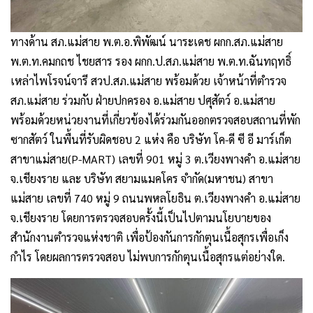
ทางด้าน สภ.แม่สาย พ.ต.อ.พิพัฒน์ นาระเดช ผกก.สภ.แม่สาย
พ.ต.ท.คมกถช ไชยสาร รอง ผกก.ป.สภ.แม่สาย พ.ต.ท.ฉันทฤทธิ์
เหล่าไพโรจน์จารี สวป.สภ.แม่สาย พร้อมด้วย เจ้าหน้าที่ตำรวจ
สภ.แม่สาย ร่วมกับ ฝ่ายปกครอง อ.แม่สาย ปศุสัตว์ อ.แม่สาย
พร้อมด้วยหน่วยงานที่เกี่ยวข้องได้ร่วมกันออกตรวจสอบสถานที่พัก
ซากสัตว์ ในพื้นที่รับผิดชอบ 2 แห่ง คือ บริษัท โค-ดี ซี อี มาร์เก็ต
สาขาแม่สาย(P-MART) เลขที่ 901 หมู่ 3 ต.เวียงพางคำ อ.แม่สาย
จ.เชียงราย และ บริษัท สยามแมคโคร จำกัด(มหาชน) สาขา
แม่สาย เลขที่ 740 หมู่ 9 ถนนพหลโยธิน ต.เวียงพางคำ อ.แม่สาย
จ.เชียงราย โดยการตรวจสอบครั้งนี้เป็นไปตามนโยบายของ
สำนักงานตำรวจแห่งชาติ เพื่อป้องกันการกักตุนเนื้อสุกรเพื่อเก็ง
กำไร โดยผลการตรวจสอบ ไม่พบการกักตุนเนื้อสุกรแต่อย่างใด.