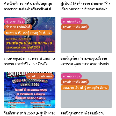
ทัพฟ้าเชียงรายพัฒนาไม่หยุด ลุย
ฝูงบิน 416 เชียงราย ประกาศ “ปิด
ลาดยางถนนตัดผ่านรันเวย์ใหม่ ช่วย
เส้นทางถาวร” บริเวณถนนตัดผ่าน
ชุมชนรอบสนามบินเดินทางสะดวก
หัวสนามบินด้านทิศเหนือ
และปลอดภัยมากขึ้น
ข่าวท่องเที่ยว
ข่าวท่องเที่ยว
ข่าวประชาสัมพันธ์
ข่าวประชาสัมพันธ์
บทความ-เรื่องน่ารู้-เศรษฐกิจ-สังคม
งานพ่อขุนเม็งรายมหาราช และงาน
ขอเชิญเที่ยว “งานพ่อขุนเม็งราย
กาชาด ประจำปี 2569 จังหวัด
มหาราช และงานกาชาด” ประจำปี
เชียงราย (26 ม.ค.- 4 ก.พ.69)
2569 วันที่ 26 มกราคม – 4
กุมภาพันธ์ 2569
ข่าวประชาสัมพันธ์
ข่าวท่องเที่ยว
ข่าวประชาสัมพันธ์
บทความ-เรื่องน่ารู้-เศรษฐกิจ-สังคม
วันเด็กแห่งชาติ 2569 @ ฝูงบิน 416
ขอเชิญเที่ยวงานพ่อขุนเม็งราย