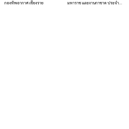
กองทัพอากาศ เชียงราย
มหาราช และงานกาชาด ประจำปี
2569