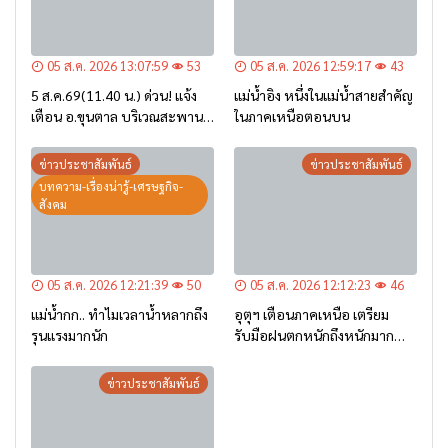
05 ส.ค. 2026 13:07:59
53
05 ส.ค. 2026 12:59:17
43
5 ส.ค.69(11.40 น.) ด่วน! แจ้ง
แม่น้ำอิง หนึ่งในแม่น้ำสายสำคัญ
เตือน อ.ขุนตาล บริเวณสะพาน
ในภาคเหนือตอนบน
บ้านป่าข่า ต.ยางฮอม “เฝ้าระวัง
– เตรียมการอพยพ”
ข่าวประชาสัมพันธ์
ข่าวประชาสัมพันธ์
บทความ-เรื่องน่ารู้-เศรษฐกิจ-
สังคม
05 ส.ค. 2026 12:21:39
50
05 ส.ค. 2026 12:12:23
46
แม่น้ำกก.. ทำไมเวลาน้ำหลากถึง
อุตุฯ เตือนภาคเหนือ เตรียม
รุนแรงมากนัก
รับมือฝนตกหนักถึงหนักมาก
จาก ‘ร่องมรสุม’ ระหว่าง 6-9
ส.ค. นี้
ข่าวประชาสัมพันธ์