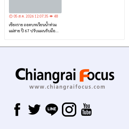
05 ส.ค. 2026 12:07:35
48
เชียงราย ถอดบทเรียนน้ำท่วม
แม่สาย ปี 67 ปรับแผนรับมือ
อุทกภัย-ดินโคลนถล่ม เร่งอุดรอย
รั่วบิ๊กแบ็ก ชูเทคโนโลยี “ซอย
ซีเมนต์” ผสานระบบ Cell
Broadcast เตือนภัยประชาชน
“แจ้งเร็ว-เตือนไว-ช่วยได้ทัน
ท่วงที