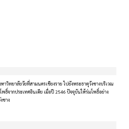
มหาวิทยาลัยวัยที่สามนครเชียงราย ไปยังพระธาตุวังซางบริเวณ
ธิ์จากประเทศอินเดีย เมื่อปี 2546 ปัจจุบันให้ร่มโพธิ์อย่าง
ังซาง
มเณร จำนวน 74 รูป เริ่มตั้งแต่จากสี่แยกสุริวงค์ ไปตามเส้น
ละรดน้ำดำหัวเจ้าปู่เจ้าย่า ณ บริเวณหน้าศาลสำนักงานเทศบาล
ือง ตั้งแต่บริเวณสี่แยกสุริวงศ์ไปตามถนนธนาลัย จนถึงสวนตุงและ
รานต์ การแข่งขันทำอาหารของชุมชน การแข่งขันทำลาบ การ