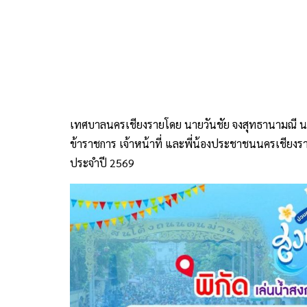
3 พิกัดเล่นน้ำ : ถนนธนาลัย (ถนนคนเดิน/ปาร์ตี้โฟมสวน
.