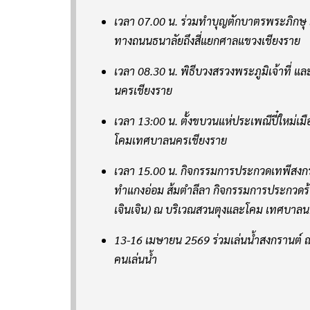
ทำแกงอ่อม ส้มตำลีลา กิจกรรมการประกวดร้อ
เจินเจิน) ณ บริเวณสวนตุงและโคม เทศบาลน
13-16 เมษายน 2569 ร่วมเล่นน้ำสงกรานต์
คนเล่นน้ำ
3 พิกัดเล่นน้ำ : ถนนธนาลัย 
หนองบัว (วัดเชตวัน/วัดพระน