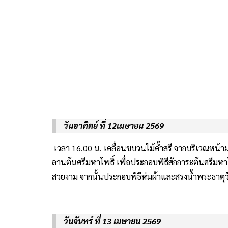
เวลา 16.00 น. เคลื่อนขบวนไม้ค้ำสรี จากบริเวณหน้า
ลานต้นศรีมหาโพธิ์ เพื่อประกอบพิธีสักการะต้นศรีมหาโพ
สวยงาม จากนั้นประกอบพิธีห่มผ้าและสรงน้ำพระธาตุว
.
วันจันทร์ ที่ 13 เมษายน 2569
เวลา 07.00 น. ร่วมทำบุญตักบาตรพระภิกษุ สา
ทางถนนธนาลัยถึงสี่แยกศาลแขวงเชียงราย
เวลา 08.30 น. พิธีบวงสรวงพระภูมิเจ้าที่ แ
นครเชียงราย
เวลา 13:00 น. ตั้งขบวนแห่ประเพณีปี๋ใหม่เม
โคมเทศบาลนครเชียงราย
เวลา 15.00 น. กิจกรรมการประกวดเทพีสงก