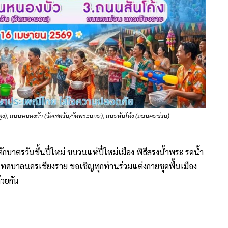
บาตรวันขึ้นปี๋ใหม่ ขบวนแห่ปี๋ใหม่เมือง พิธีสรงน้ำพระ รดน้ำ
 เทศบาลนครเชียงราย ขอเชิญทุกท่านร่วมแต่งกายชุดพื้นเมือง
วยกัน