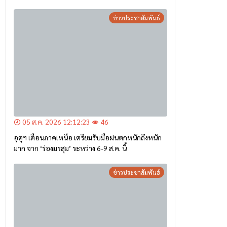
อุตุฯ เตือนภาคเหนือ เตรียมรับมือฝนตกหนักถึงหนัก
มาก จาก ‘ร่องมรสุม’ ระหว่าง 6-9 ส.ค. นี้
ข่าวประชาสัมพันธ์
05 ส.ค. 2026 12:07:35
48
เชียงราย ถอดบทเรียนน้ำท่วมแม่สาย ปี 67 ปรับแผน
รับมืออุทกภัย-ดินโคลนถล่ม เร่งอุดรอยรั่วบิ๊กแบ็ก ชู
เทคโนโลยี “ซอยซีเมนต์” ผสานระบบ Cell Broadcast
เตือนภัยประชาชน “แจ้งเร็ว-เตือนไว-ช่วยได้ทันท่วงที