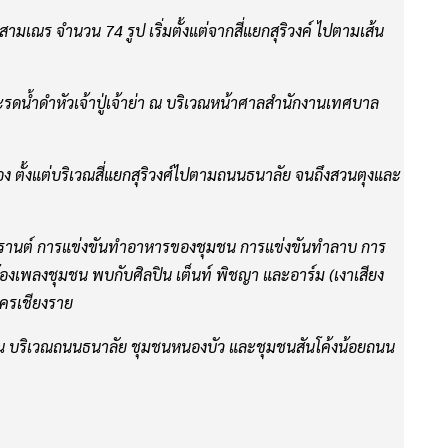
งเพลงชุมชน พบกับศิลปิน เต็นท์ พิชญา และอาร์ม (เงาเสียง
ครเชียงราย
 ณ บริเวณถนนธนาลัย ชุมชนหนองบัว และชุมชนสันโค้งน้อยถนน
(ถนนคนเดิน/ปาร์ตี้โฟมสวนตุง), ถนน
อน), ถนนสันโค้ง (ถนนคนม่วน)