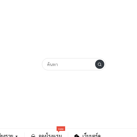
new
ียงราย
จองโรงแรม
เว็บบอร์ด
ล่นน้ำ ถนนธนาลัย-ถนน
share
tweet
share
ค้นหา
ค้นหา