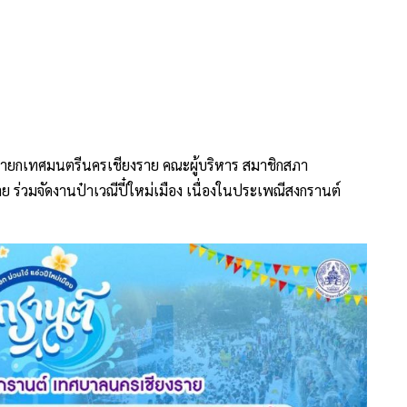
ตุง), ถนนหนองบัว (วัดเชตวัน/วัดพระนอน), ถนนสันโค้ง (ถนนคนม่วน)