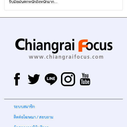
รับมือฝนตกหนักถึงหนักมาก
จาก ‘ร่องมรสุม’ ระหว่าง 6-9
ส.ค. นี้
-
ระบบสมาชิก
-
ติดต่อโฆษณา / สอบถาม