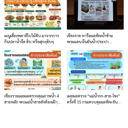
บทความ-เรื่องน่ารู้-เศรษฐกิจ-สังคม
เมนูเสี่ยงพยาธิใบไม้ตับ มาจากการ
เชียงราย หารือมลพิษน้ำข้าม
กินปลาน้ำจืด ดิบ หรือสุกๆดิบๆ
พรมแดน ยืนยันน้ำประปา
ปลอดภัย-เร่งศึกษาผลกระทบ
ระบบนิเวศ
ข่าวประชาสัมพันธ์
ข่าวประชาสัมพันธ์
เชียงรายเผยผลตรวจคุณภาพน้ำ 4
เผยผลตรวจ “แม่น้ำกก-สาย-โขง”
สายหลัก พบแม่น้ำสายยังต้องเฝ้า
ครั้งที่ 15 กรมควบคุมมลพิษ ยัน
ระวัง ส่วนน้ำประปาส่วนภูมิภาคดื่ม
ปลอดภัยต่อระบบนิเวศ
ได้ปลอดภัย