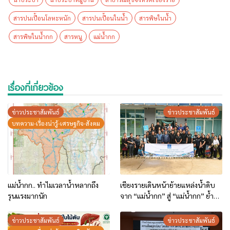
สารปนเปื้อนโลหะหนัก
สารปนเปื้อนในน้ำ
สารพิษในน้ำ
สารพิษในน้ำกก
สารหนู
แม่น้ำกก
เรื่องที่เกี่ยวข้อง
ข่าวประชาสัมพันธ์
ข่าวประชาสัมพันธ์
บทความ-เรื่องน่ารู้-เศรษฐกิจ-สังคม
แม่น้ำกก.. ทำไมเวลาน้ำหลากถึง
เชียงรายเดินหน้าย้ายแหล่งน้ำดิบ
รุนแรงมากนัก
จาก “แม่น้ำกก” สู่ “แม่น้ำกก” ย้ำน้ำ
ประปาปลอดภัย โลหะหนักต่ำกว่า
มาตรฐาน
ข่าวประชาสัมพันธ์
ข่าวประชาสัมพันธ์