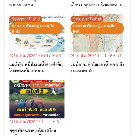
สวย หมวด ขจ
เตือน อ.ขุนตาล บริเวณสะพาน
บ้านป่าข่า ต.ยางฮอม “เฝ้าระวัง
– เตรียมการอพยพ”
ข่าวประชาสัมพันธ์
ข่าวประชาสัมพันธ์
บทความ-เรื่องน่ารู้-เศรษฐกิจ-
บทความ-เรื่องน่ารู้-เศรษฐกิจ-
สังคม
สังคม
05 ส.ค. 2026 12:59:17
58
05 ส.ค. 2026 12:21:39
71
แม่น้ำอิง หนึ่งในแม่น้ำสายสำคัญ
แม่น้ำกก.. ทำไมเวลาน้ำหลากถึง
ในภาคเหนือตอนบน
รุนแรงมากนัก
ข่าวประชาสัมพันธ์
05 ส.ค. 2026 12:12:23
65
อุตุฯ เตือนภาคเหนือ เตรียม