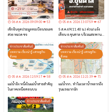
06 ส.ค. 2026 09:09:00
53
05 ส.ค. 2026 13:07:59
67
เช็กอินจุดประมูลทะเบียนรถเลข
5 ส.ค.69(11.40 น.) ด่วน! แจ้ง
สวย หมวด ขจ
เตือน อ.ขุนตาล บริเวณสะพาน
บ้านป่าข่า ต.ยางฮอม “เฝ้าระวัง
– เตรียมการอพยพ”
ข่าวประชาสัมพันธ์
ข่าวประชาสัมพันธ์
บทความ-เรื่องน่ารู้-เศรษฐกิจ-
บทความ-เรื่องน่ารู้-เศรษฐกิจ-
สังคม
สังคม
05 ส.ค. 2026 12:59:17
58
05 ส.ค. 2026 12:21:39
71
แม่น้ำอิง หนึ่งในแม่น้ำสายสำคัญ
แม่น้ำกก.. ทำไมเวลาน้ำหลากถึง
ในภาคเหนือตอนบน
รุนแรงมากนัก
ข่าวประชาสัมพันธ์