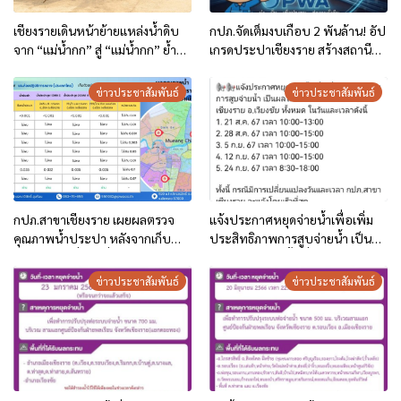
เชียงรายเดินหน้าย้ายแหล่งน้ำดิบ
กปภ.จัดเต็มงบเกือบ 2 พันล้าน! อัป
จาก “แม่น้ำกก” สู่ “แม่น้ำกก” ย้ำน้ำ
เกรดประปาเชียงราย สร้างสถานี
ประปาปลอดภัย โลหะหนักต่ำกว่า
ผลิตน้ำแห่งใหม่บริเวณฝายแม่ลาว
มาตรฐาน
ครอบคลุมพื้นที่ 3 อำเภอ (เมือง-
ข่าวประชาสัมพันธ์
ข่าวประชาสัมพันธ์
เวียงชัย-แม่ลาว) มุ่งเป้าปี 2570
กปภ.สาขาเชียงราย เผยผลตรวจ
แจ้งประกาศหยุดจ่ายน้ำเพื่อเพิ่ม
คุณภาพน้ำประปา หลังจากเก็บ
ประสิทธิภาพการสูบจ่ายน้ำ เป็นผล
ตัวอย่างน้ำเมื่อวันที่ 26 สิงหาคม
ให้น้ำไม่ไหลในพื้นที่ อ.เมือง
2568
เชียงราย อ.เวียงชัย ทั้งหมด​ ช่วง
ข่าวประชาสัมพันธ์
ข่าวประชาสัมพันธ์
เดือนสิงหาคม-กันยายน 2567