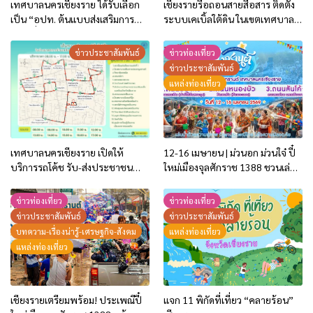
เทศบาลนครเชียงราย ได้รับเลือก
เชียงรายรื้อถอนสายสื่อสาร ติดตั้ง
เป็น “อปท. ต้นแบบส่งเสริมการ
ระบบเคเบิ้ลใต้ดิน ในเขตเทศบาล
ท่องเที่ยวด้วยอัตลักษณ์ท้องถิ่น”
นครเชียงราย (เฟส 2–3) บริเวณ
ประจำปี 2569!
ถนนธนาลัย
ข่าวประชาสัมพันธ์
ข่าวท่องเที่ยว
ข่าวประชาสัมพันธ์
แหล่งท่องเที่ยว
เทศบาลนครเชียงราย เปิดให้
12-16 เมษายน | ม่วนอก ม่วนใจ๋ ปี๋
บริการรถโค้ช รับ-ส่งประชาชน
ใหม่เมืองจุลศักราช 1388 ชวนเล่น
ฟรี! ในช่วงสถานการณ์วิกฤตการณ์
น้ำ ถนนธนาลัย-ถนนหนองบัว-ถนน
น้ำมันปรับราคาสูงขึ้น
สันโค้ง
ข่าวท่องเที่ยว
ข่าวท่องเที่ยว
ข่าวประชาสัมพันธ์
ข่าวประชาสัมพันธ์
บทความ-เรื่องน่ารู้-เศรษฐกิจ-สังคม
แหล่งท่องเที่ยว
แหล่งท่องเที่ยว
เชียงรายเตรียมพร้อม! ประเพณีปี๋
แจก 11 พิกัดที่เที่ยว “คลายร้อน”