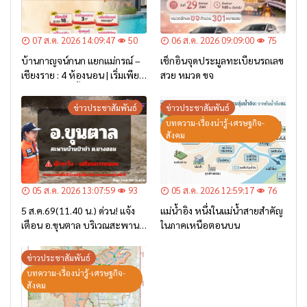
07 ส.ค. 2026 14:09:47
50
06 ส.ค. 2026 09:09:00
75
บ้านกาญจน์กนก แยกแม่กรณ์ –
เช็กอินจุดประมูลทะเบียนรถเลข
เชียงราย : 4 ห้องนอน | เริ่มเพียง
สวย หมวด ขจ
2.6 ล้าน* เท่านั้น
ข่าวประชาสัมพันธ์
ข่าวประชาสัมพันธ์
บทความ-เรื่องน่ารู้-เศรษฐกิจ-
สังคม
05 ส.ค. 2026 13:07:59
93
05 ส.ค. 2026 12:59:17
76
5 ส.ค.69(11.40 น.) ด่วน! แจ้ง
แม่น้ำอิง หนึ่งในแม่น้ำสายสำคัญ
เตือน อ.ขุนตาล บริเวณสะพาน
ในภาคเหนือตอนบน
บ้านป่าข่า ต.ยางฮอม “เฝ้าระวัง
– เตรียมการอพยพ”
ข่าวประชาสัมพันธ์
บทความ-เรื่องน่ารู้-เศรษฐกิจ-
สังคม