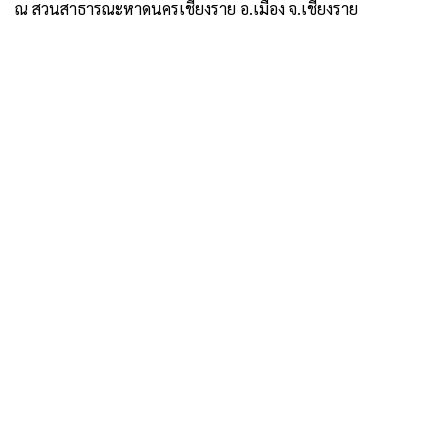
ณ สวนสาธารณะหาดนครเชียงราย อ.เมือง จ.เชียงราย