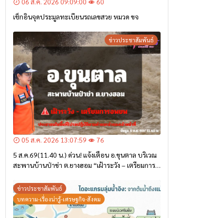
06 ส.ค. 2026 09:09:00
60
เช็กอินจุดประมูลทะเบียนรถเลขสวย หมวด ขจ
ข่าวประชาสัมพันธ์
05 ส.ค. 2026 13:07:59
76
5 ส.ค.69(11.40 น.) ด่วน! แจ้งเตือน อ.ขุนตาล บริเวณ
สะพานบ้านป่าข่า ต.ยางฮอม “เฝ้าระวัง – เตรียมการ
อพยพ”
ข่าวประชาสัมพันธ์
บทความ-เรื่องน่ารู้-เศรษฐกิจ-สังคม