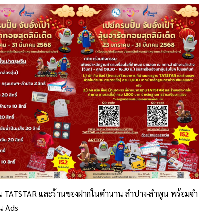
าน TATSTAR และร้านของฝากในตำนาน ลำปาง-ลำพูน พร้อมจำ
น Ads