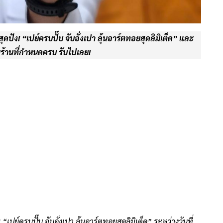
ปัง! “เปย์ครบปั๊บ จับอั่งเปา ลุ้นอาร์ตทอยสุดลิมิเต็ด” และ
ร้านที่กำหนดครบ รับไปเลย!
์ครบปั๊บ จับอั่งเปา ลุ้นอาร์ตทอยสุดลิมิเต็ด” ระหว่างวันที่