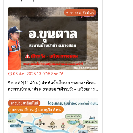
ข่าวประชาสัมพันธ์
05 ส.ค. 2026 13:07:59
76
5 ส.ค.69(11.40 น.) ด่วน! แจ้งเตือน อ.ขุนตาล บริเวณ
สะพานบ้านป่าข่า ต.ยางฮอม “เฝ้าระวัง – เตรียมการ
อพยพ”
ข่าวประชาสัมพันธ์
บทความ-เรื่องน่ารู้-เศรษฐกิจ-สังคม