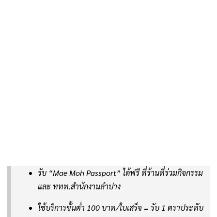
รับ “Mae Moh Passport” ได้ฟรี ที่ร้านที่ร่วมกิจกรรม
และ ททท.สำนักงานลำปาง
ใช้บริการขั้นต่ำ 100 บาท/ใบเสร็จ = รับ 1 ตราประทับ