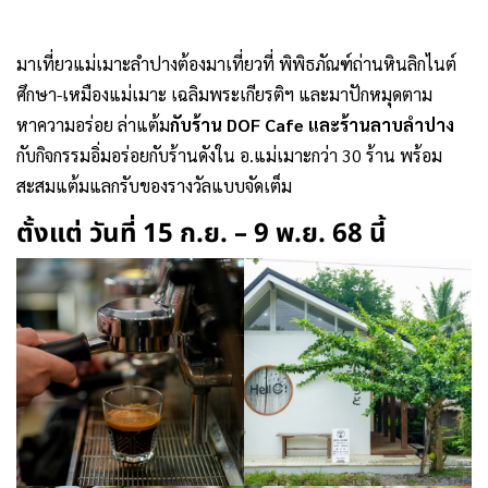
มาเที่ยวแม่เมาะลำปางต้องมาเที่ยวที่ พิพิธภัณฑ์ถ่านหินลิกไนต์
ศึกษา-เหมืองแม่เมาะ เฉลิมพระเกียรติฯ และมาปักหมุดตาม
หาความอร่อย ล่าแต้ม
กับร้าน DOF Cafe และร้านลาบลำปาง
กับกิจกรรมอิ่มอร่อยกับร้านดังใน อ.แม่เมาะกว่า 30 ร้าน พร้อม
สะสมแต้มแลกรับของรางวัลแบบจัดเต็ม
ตั้งแต่ วันที่ 15 ก.ย. – 9 พ.ย. 68 นี้