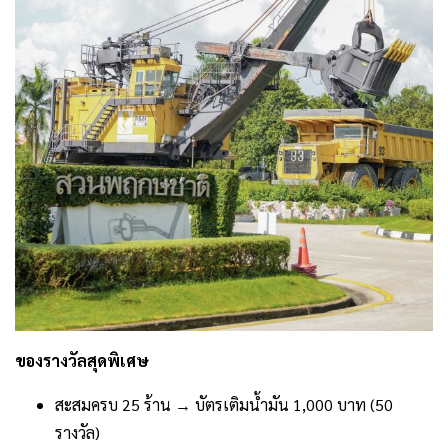
ของรางวัลสุดพิเศษ
สะสมครบ 25 ร้าน → บัตรเติมน้ำมัน 1,000 บาท (50
รางวัล)