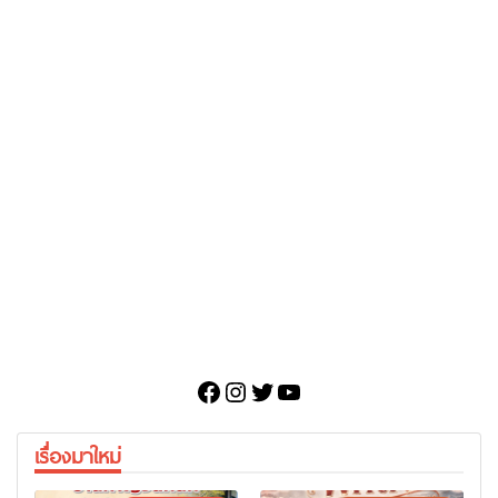
Facebook
Instagram
Twitter
YouTube
เรื่องมาใหม่