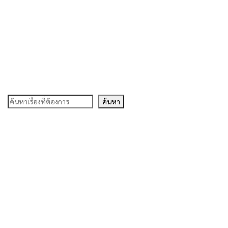
ค้นหา
ค้นหา