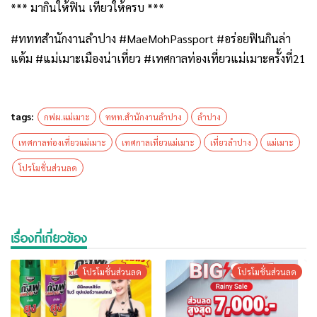
*** มากินให้ฟิน เที่ยวให้ครบ ***
#ทททสำนักงานลำปาง #MaeMohPassport #อร่อยฟินกินล่า
แต้ม #แม่เมาะเมืองน่าเที่ยว #เทศกาลท่องเที่ยวแม่เมาะครั้งที่21
tags:
กฟผ.แม่เมาะ
ททท.สำนักงานลำปาง
ลำปาง
เทศกาลท่องเที่ยวแม่เมาะ
เทศกาลเที่ยวแม่เมาะ
เที่ยวลำปาง
แม่เมาะ
โปรโมชั่นส่วนลด
เรื่องที่เกี่ยวข้อง
โปรโมชั่นส่วนลด
โปรโมชั่นส่วนลด