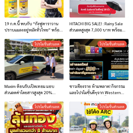
19 ก.ค.นี้ พบกับ “กังฟูคาราวาน
HITACHI BIG SALE! : Rainy Sale
ปราบแมลงอยู่หมัดทั่วไทย” พร้อม
ส่วนลดสูงสุด 7,000 บาท พร้อม
มินิคอนเสิร์ตสุดมันส์จากศิลปินชื่อ
ของแถม*
ดัง ฟรี!!
โปรโมชั่นส่วนลด
โปรโมชั่นส่วนลด
Maxim ต้อนรับเปิดเทอม มอบ
ชาวเชียงราย ห้ามพลาด! กิจกรรม
ส่วนลดค่าโดยสารสูงสุด 20%
และโปรโมชั่นดีๆจาก Western
สำหรับนักเรียนและนักศึกษาใน
Digital วันที่ 19 ม.ค.นี้
จังหวัดเชียงราย
โปรโมชั่นส่วนลด
โปรโมชั่นส่วนลด