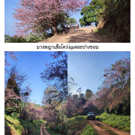
นางพญาเสือโคร่ง@ดอยปางขอน