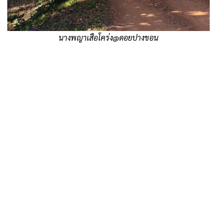
นางพญาเสือโคร่ง@ดอยปางขอน