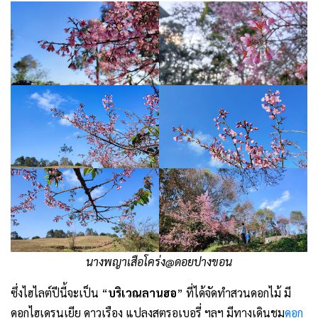
นางพญาเสือโคร่ง@ดอยปางขอน
ซึ่งไฮไลต์ปีนี้จะเป็น “
บริเวณลานฮอ
” ที่ได้จัดทำสวนดอกไม้ มี
ดอกไฮเดรนเยีย ดาวเรือง แปลงสตรอเบอรี่ ฯลฯ มีทางเดินชม
ดอก