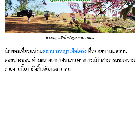
นางพญาเสือโคร่ง@ดอยปางขอน
นักท่องเที่ยวแห่ชม
ดอกนางพญาเสือโคร่ง
ที่ทยอยบานแล้วบน
ดอยปางขอน ท่ามกลางอากาศหนาว คาดการณ์ว่าสามารถชมความ
สวยงามนี้ยาวถึงสิ้นเดือนมกราคม