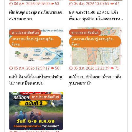
06 ส.ค. 2026 09:09:00
53
05 ส.ค. 2026 13:07:59
67
เช็กอินจุดประมูลทะเบียนรถเลข
5 ส.ค.69(11.40 น.) ด่วน! แจ้ง
สวย หมวด ขจ
เตือน อ.ขุนตาล บริเวณสะพาน
บ้านป่าข่า ต.ยางฮอม “เฝ้าระวัง
– เตรียมการอพยพ”
ข่าวประชาสัมพันธ์
ข่าวประชาสัมพันธ์
บทความ-เรื่องน่ารู้-เศรษฐกิจ-
บทความ-เรื่องน่ารู้-เศรษฐกิจ-
สังคม
สังคม
05 ส.ค. 2026 12:59:17
58
05 ส.ค. 2026 12:21:39
71
แม่น้ำอิง หนึ่งในแม่น้ำสายสำคัญ
แม่น้ำกก.. ทำไมเวลาน้ำหลากถึง
ในภาคเหนือตอนบน
รุนแรงมากนัก
ข่าวประชาสัมพันธ์