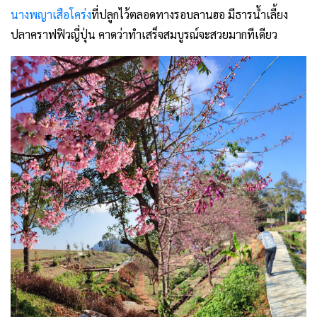
นางพญาเสือโคร่ง
ที่ปลูกไว้ตลอดทางรอบลานฮอ มีธารน้ำเลี้ยง
ปลาคราฟฟิวญี่ปุ่น คาดว่าทำเสร็จสมบูรณ์จะสวยมากทีเดียว