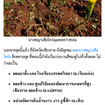
นางพญาเสือโคร่ง@ดอยปางขอน
นอกจากจุดนี้แล้ว ที่จังหวัดเชียงราย ยังมีจุดชม
ดอกนางพญาเสือ
โคร่ง
อีกหลายจุด ที่ตอนนี้กำลังเริ่มเบ่งบานสีชมพูไปทั่วทั้งดอย ไม่
ว่าจะเป็น
ดอยผาตั้ง และ โรงเรียนบรรพตวิทยา (อ.เวียงแก่น)
ดอยช้าง และ ศูนย์วิจัยและพัฒนาการเกษตรที่สูง
เชียงราย ดอยช้าง (อ.แม่สรวย)
หน่วยจัดการต้นน้ำหงาว-งาว ภูชี้ฟ้า (อ.เทิง)