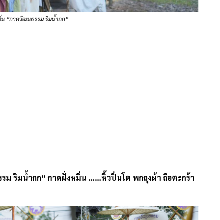
หมิ่น “กาดวัฒนธรรม ริมน้ำกก”
 ริมน้ำกก” กาดฝั่งหมิ่น ……หิ้วปิ่นโต พกถุงผ้า ถือตะกร้า