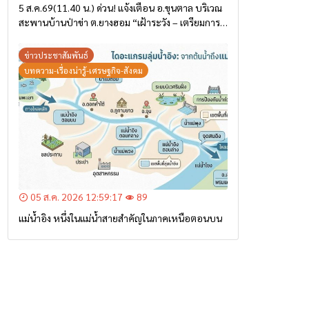
5 ส.ค.69(11.40 น.) ด่วน! แจ้งเตือน อ.ขุนตาล บริเวณ
สะพานบ้านป่าข่า ต.ยางฮอม “เฝ้าระวัง – เตรียมการ
อพยพ”
ข่าวประชาสัมพันธ์
บทความ-เรื่องน่ารู้-เศรษฐกิจ-สังคม
05 ส.ค. 2026 12:59:17
89
แม่น้ำอิง หนึ่งในแม่น้ำสายสำคัญในภาคเหนือตอนบน