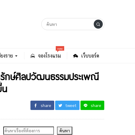
new
ียงราย
จองโรงแรม
เว็บบอร์ด
ุรักษ์ศิลปวัฒนธรรมประเพณี
ิ่น
share
tweet
share
ค้นหา
ค้นหา