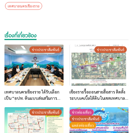
เทศบาลนครเชียงราย
เรื่องที่เกี่ยวข้อง
ข่าวประชาสัมพันธ์
ข่าวประชาสัมพันธ์
เทศบาลนครเชียงราย ได้รับเลือก
เชียงรายรื้อถอนสายสื่อสาร ติดตั้ง
เป็น “อปท. ต้นแบบส่งเสริมการ
ระบบเคเบิ้ลใต้ดิน ในเขตเทศบาล
ท่องเที่ยวด้วยอัตลักษณ์ท้องถิ่น”
นครเชียงราย (เฟส 2–3) บริเวณ
ประจำปี 2569!
ถนนธนาลัย
ข่าวประชาสัมพันธ์
ข่าวท่องเที่ยว
ข่าวประชาสัมพันธ์
แหล่งท่องเที่ยว