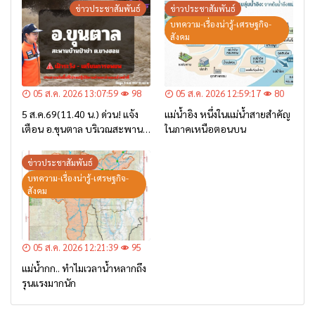
ข่าวประชาสัมพันธ์
ข่าวประชาสัมพันธ์
บทความ-เรื่องน่ารู้-เศรษฐกิจ-
สังคม
05 ส.ค. 2026 13:07:59
98
05 ส.ค. 2026 12:59:17
80
5 ส.ค.69(11.40 น.) ด่วน! แจ้ง
แม่น้ำอิง หนึ่งในแม่น้ำสายสำคัญ
เตือน อ.ขุนตาล บริเวณสะพาน
ในภาคเหนือตอนบน
บ้านป่าข่า ต.ยางฮอม “เฝ้าระวัง
– เตรียมการอพยพ”
ข่าวประชาสัมพันธ์
บทความ-เรื่องน่ารู้-เศรษฐกิจ-
สังคม
05 ส.ค. 2026 12:21:39
95
แม่น้ำกก.. ทำไมเวลาน้ำหลากถึง
รุนแรงมากนัก