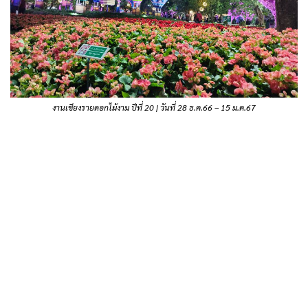
งานเชียงรายดอกไม้งาม ปีที่ 20 | วันที่ 28 ธ.ค.66 – 15 ม.ค.67