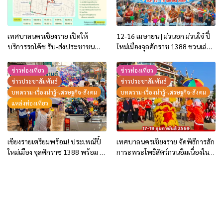
เทศบาลนครเชียงราย เปิดให้
12-16 เมษายน | ม่วนอก ม่วนใจ๋ ปี๋
บริการรถโค้ช รับ-ส่งประชาชน
ใหม่เมืองจุลศักราช 1388 ชวนเล่น
ฟรี! ในช่วงสถานการณ์วิกฤตการณ์
น้ำ ถนนธนาลัย-ถนนหนองบัว-ถนน
น้ำมันปรับราคาสูงขึ้น
สันโค้ง
ข่าวท่องเที่ยว
ข่าวท่องเที่ยว
ข่าวประชาสัมพันธ์
ข่าวประชาสัมพันธ์
บทความ-เรื่องน่ารู้-เศรษฐกิจ-สังคม
บทความ-เรื่องน่ารู้-เศรษฐกิจ-สังคม
แหล่งท่องเที่ยว
เชียงรายเตรียมพร้อม! ประเพณีปี๋
เทศบาลนครเชียงราย จัดพิธีการสัก
ใหม่เมือง จุลศักราช 1388 พร้อม 3
การะพระโพธิสัตว์กวนอิมเนื่องใน
พิกัดเล่นน้ำในเชียงราย
“วันตรุษจีน” ประจำปี 2569