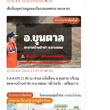
06 ส.ค. 2026 09:09:00
50
เช็กอินจุดประมูลทะเบียนรถเลขสวย หมวด ขจ
ข่าวประชาสัมพันธ์
05 ส.ค. 2026 13:07:59
64
5 ส.ค.69(11.40 น.) ด่วน! แจ้งเตือน อ.ขุนตาล บริเวณ
สะพานบ้านป่าข่า ต.ยางฮอม “เฝ้าระวัง – เตรียมการ
อพยพ”
ข่าวประชาสัมพันธ์
บทความ-เรื่องน่ารู้-เศรษฐกิจ-สังคม