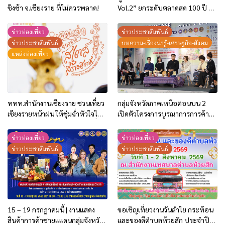
ชิงช้า จ.เชียงราย ที่ไม่ควรพลาด!
Vol.2” ยกระดับตลาดสด 100 ปี สู่
พิพิธภัณฑ์ศิลปะมีชีวิต หนุน
เศรษฐกิจสร้างสรรค์และการท่อง
ข่าวท่องเที่ยว
ข่าวประชาสัมพันธ์
เที่ยวของเมือง
ข่าวประชาสัมพันธ์
บทความ-เรื่องน่ารู้-เศรษฐกิจ-สังคม
แหล่งท่องเที่ยว
ททท.สำนักงานเชียงราย ชวนเที่ยว
กลุ่มจังหวัดภาคเหนือตอนบน 2
เชียงรายหน้าฝน ให้ชุ่มฉ่ำหัวใจไป
เปิดตัวโครงการบูรณาการการค้า
กับ “Feel All the Feelings” เที่ยว
การลงทุน ปี 2569 ชู 2 กิจกรรม
ให้สนุก เก็บแสตมป์ครบ แล้วรับ
กระตุ้นการใช้จ่ายของประชาชน
ข่าวท่องเที่ยว
ข่าวท่องเที่ยว
ของที่ระลึกสุดพิเศษ! ทันที
และนักท่องเที่ยว
ข่าวประชาสัมพันธ์
ข่าวประชาสัมพันธ์
15 – 19 กรกฎาคมนี้ | งานแสดง
ขอเชิญเที่ยวงานวันลำไย กระท้อน
สินค้าการค้าชายแแดนกลุ่มจังหวัด
และของดีตำบลห้วยสัก ประจำปี