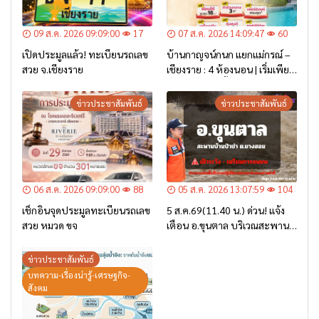
09 ส.ค. 2026 09:09:00
17
07 ส.ค. 2026 14:09:47
60
เปิดประมูลแล้ว! ทะเบียนรถเลข
บ้านกาญจน์กนก แยกแม่กรณ์ –
สวย จ.เชียงราย
เชียงราย : 4 ห้องนอน | เริ่มเพียง
2.6 ล้าน* เท่านั้น
ข่าวประชาสัมพันธ์
ข่าวประชาสัมพันธ์
06 ส.ค. 2026 09:09:00
88
05 ส.ค. 2026 13:07:59
104
เช็กอินจุดประมูลทะเบียนรถเลข
5 ส.ค.69(11.40 น.) ด่วน! แจ้ง
สวย หมวด ขจ
เตือน อ.ขุนตาล บริเวณสะพาน
บ้านป่าข่า ต.ยางฮอม “เฝ้าระวัง
– เตรียมการอพยพ”
ข่าวประชาสัมพันธ์
บทความ-เรื่องน่ารู้-เศรษฐกิจ-
สังคม