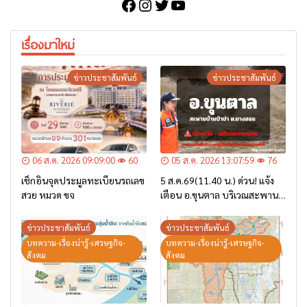
Facebook
Instagram
Twitter
YouTube
เรื่องมาใหม่
ข่าวประชาสัมพันธ์
ข่าวประชาสัมพันธ์
06 ส.ค. 2026 09:09:00
60
05 ส.ค. 2026 13:07:59
76
เช็กอินจุดประมูลทะเบียนรถเลข
5 ส.ค.69(11.40 น.) ด่วน! แจ้ง
สวย หมวด ขจ
เตือน อ.ขุนตาล บริเวณสะพาน
บ้านป่าข่า ต.ยางฮอม “เฝ้าระวัง
– เตรียมการอพยพ”
ข่าวประชาสัมพันธ์
ข่าวประชาสัมพันธ์
บทความ-เรื่องน่ารู้-เศรษฐกิจ-
บทความ-เรื่องน่ารู้-เศรษฐกิจ-
สังคม
สังคม