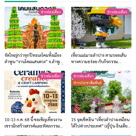
ข่าวท่องเที่ยว
ข่าวท่องเที่ยว
จัดใหญ่กว่าทุกปีทะเลโคมทั้งเมือง
เที่ยวแม่เมาะลำปาง ตามรอยเส้น
ลำพูน “งานโคมแสนดวง” จ.ลำพูน
ทางความอร่อย กับกิจกรรม
เริ่มแขวนโคมดวงแรก 19 ก.ย. 68 นี้
MaeMoh Passport : อร่อยฟิน กิน
ณ วัดพระธาตุหริภุญชัย
ล่าแต้ม
ข่าวท่องเที่ยว
ข่าวท่องเที่ยว
ข่าวประชาสัมพันธ์
10-13 ก.ค. 68 นี้ ขอเชิญเที่ยวงาน
15 จุดเช็คอิน “เที่ยวลำปางเหมือน
เซรามิกสร้างสรรค์และหัตถกรรม
ได้ไปต่างประเทศ” (ญี่ปุ่น อินเดีย
ลำปาง “Ceramics Creative &
จีน พม่า)