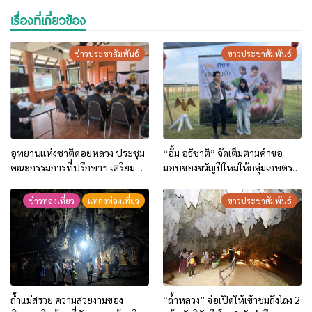
เรื่องที่เกี่ยวข้อง
ข่าวประชาสัมพันธ์
ข่าวประชาสัมพันธ์
อุทยานแห่งชาติดอยหลวง ประชุม
“อั้ม อธิชาติ” จัดเต็มตามคำขอ
คณะกรรมการที่ปรึกษาฯ เตรียม
มอบของขวัญปีใหม่ให้กลุ่มเกษตร
ความพร้อมรับมือสถานการณ์
เกษตรกรผู้ปลูกพลูคาว ต.ธารทอง
หมอกควันและไฟป่า บูรณาการ
อ.พาน 57 ครัวเรือน
ข่าวท่องเที่ยว
แหล่งท่องเที่ยว
ข่าวประชาสัมพันธ์
การทำงานครอบคลุม 3 จังหวัด
ถ้ำแม่สรวย ความสวยงามของ
“ถ้ำหลวง” จ่อเปิดให้เข้าชมถึงโถง 2