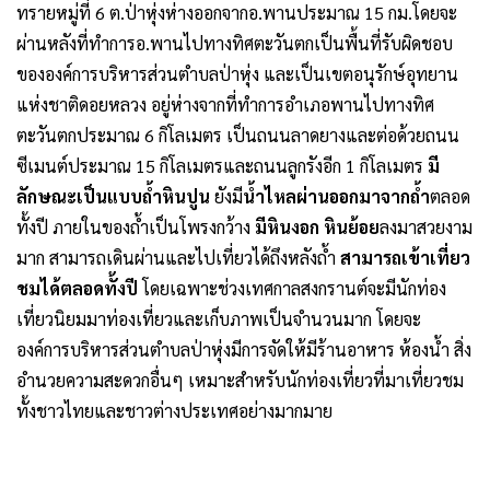
ทรายหมู่ที่ 6 ต.ป่าหุ่งห่างออกจากอ.พานประมาณ 15 กม.โดยจะ
ผ่านหลังที่ทำการอ.พานไปทางทิศตะวันตกเป็นพื้นที่รับผิดชอบ
ขององค์การบริหารส่วนตำบลป่าหุ่ง และเป็นเขตอนุรักษ์อุทยาน
แห่งชาติดอยหลวง อยู่ห่างจากที่ทำการอำเภอพานไปทางทิศ
ตะวันตกประมาณ 6 กิโลเมตร เป็นถนนลาดยางและต่อด้วยถนน
ซีเมนต์ประมาณ 15 กิโลเมตรและถนนลูกรังอีก 1 กิโลเมตร
มี
ลักษณะเป็นแบบถ้ำหินปูน
ยังมี
น้ำไหลผ่านออกมาจากถ้ำ
ตลอด
ทั้งปี ภายในของถ้ำเป็นโพรงกว้าง
มีหินงอก หินย้อย
ลงมาสวยงาม
มาก สามารถเดินผ่านและไปเที่ยวได้ถึงหลังถ้ำ
สามารถเข้าเที่ยว
ชมได้ตลอดทั้งปี
โดยเฉพาะช่วงเทศกาลสงกรานต์จะมีนักท่อง
เที่ยวนิยมมาท่องเที่ยวและเก็บภาพเป็นจำนวนมาก โดยจะ
องค์การบริหารส่วนตำบลป่าหุ่งมีการจัดให้มีร้านอาหาร ห้องน้ำ สิ่ง
อำนวยความสะดวกอื่นๆ เหมาะสำหรับนักท่องเที่ยวที่มาเที่ยวชม
ทั้งชาวไทยและชาวต่างประเทศอย่างมากมาย