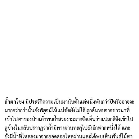
.
ถ้ำผาโขง
มีประวัติความเป็นมานับตั้งแต่หนึ่งพันกว่าปีหรืออาจจะ
มากกว่ากว่านั้นยังพิสูจน์ให้แน่ชัดยังไม่ได้ ถูกค้นพบจากชาวนาที่
เข้าไปหาของป่าแล้วพบถ้ำสวยงามมากจึงเห็นว่าแปลกดีจึงเข้าไป
ดูข้างในกลับปรากฏว่าถ้ำมีทางผ่านทะลุไปยังอีกฟากหนึ่งได้ และ
ยังมีน้ำที่ไหลลงมาจากยอดดอยไหลผ่านและได้พบเห็นพันธุ์ไม้หา