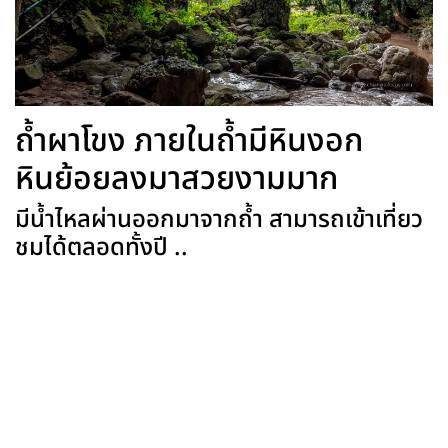
ถ้ำผาโขง ภายในถ้ำมีหินงอก
หินย้อยลงมาสวยงามมาก
มีน้ำไหลผ่านออกมาจากถ้ำ สามารถเข้าเที่ยว
ชมได้ตลอดทั้งปี ..