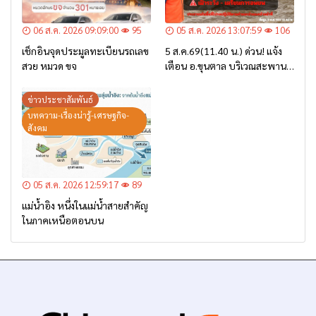
06 ส.ค. 2026 09:09:00
95
05 ส.ค. 2026 13:07:59
106
เช็กอินจุดประมูลทะเบียนรถเลข
5 ส.ค.69(11.40 น.) ด่วน! แจ้ง
สวย หมวด ขจ
เตือน อ.ขุนตาล บริเวณสะพาน
บ้านป่าข่า ต.ยางฮอม “เฝ้าระวัง
– เตรียมการอพยพ”
ข่าวประชาสัมพันธ์
บทความ-เรื่องน่ารู้-เศรษฐกิจ-
สังคม
05 ส.ค. 2026 12:59:17
89
แม่น้ำอิง หนึ่งในแม่น้ำสายสำคัญ
ในภาคเหนือตอนบน