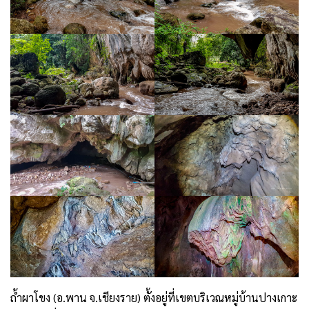
ถ้ำผาโขง (อ.พาน จ.เชียงราย) ตั้งอยู่ที่เขตบริเวณหมู่บ้านปางเกาะ