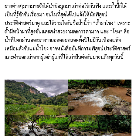
ยากต่างๆมากมายจึงได้นำข้อมูลมาเล่าต่อให้กันฟัง และถ้ำนี้ก็ได้
เป็นที่รู้จักกันเรื่อยมา จนในที่สุดได้ไปแจ้งให้นักพิสูจน์
ประวัติศาสตร์มาดู และได้รวมใจกันชื่อถ้ำนี้ว่า “ถ้ำผาโขง” เพราะ
ถ้ำมีหน้าผาที่สูงชันและสง่าสวยงามตะการตามาก และ “โขง” คือ
น้ำที่ไหลผ่านออกมาจากยอดดอยตลอดทั้งปีไม่มีวันเหือดแห้ง
เหมือนดังกับแม่น้ำโขง จากหนังสือบันทึกกรมพิสูจน์ประวัติศาสตร์
และคำบอกเล่าจากผู้เฒ่าผู้แก่ที่ได้เล่าสืบต่อกันมาจนถึงทุกวันนี้
.