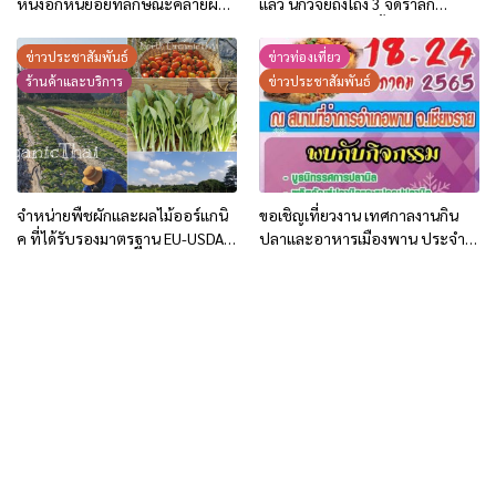
หินงอกหินย้อยที่ลักษณะคล้ายผืน
แล้ว นักวิจัยถึงโถง 3 จัดรำลึก
ผ้าม่านโรงละครขนาดใหญ่มหึมา
เหตุการณ์ 10 ก.ค. นี้ ผอ.ชัยวัฒน์นำ
ตั้งทีมนำตะกอนใหม่ออก
ข่าวประชาสัมพันธ์
ข่าวท่องเที่ยว
ร้านค้าและบริการ
ข่าวประชาสัมพันธ์
จำหน่ายพืชผักและผลไม้ออร์แกนิ
ขอเชิญเที่ยวงาน เทศกาลงานกิน
ค ที่ได้รับรองมาตรฐาน EU-USDA-
ปลาและอาหารเมืองพาน ประจำปี
OrganicThailand ส่งตรงถึงบ้าน
2565