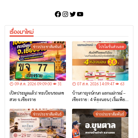
Facebook
Instagram
Twitter
YouTube
เรื่องมาใหม่
ข่าวประชาสัมพันธ์
โปรโมชั่นส่วนลด
09 ส.ค. 2026 09:09:00
31
07 ส.ค. 2026 14:09:47
63
เปิดประมูลแล้ว! ทะเบียนรถเลข
บ้านกาญจน์กนก แยกแม่กรณ์ –
สวย จ.เชียงราย
เชียงราย : 4 ห้องนอน | เริ่มเพียง
2.6 ล้าน* เท่านั้น
ข่าวประชาสัมพันธ์
ข่าวประชาสัมพันธ์