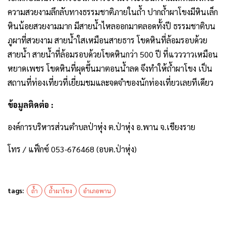
ความสวยงามลึกลับทางธรรมชาติภายในถ้ำ ปากถ้ำผาโขงมีหินเล็ก
หินน้อยสวยงามมาก มีสายน้ำไหลออกมาตลอดทั้งปี ธรรมชาติบน
ภูผาที่สวยงาม สายน้ำใสเหมือนสายธาร โขดหินที่ล้อมรอบด้วย
สายน้ำ สายน้ำที่ล้อมรอบด้วยโขดหินกว่า 500 ปี ที่แวววาวเหมือน
หยาดเพชร โขดหินที่ผุดขึ้นมาตอนน้ำลด จึงทำให้ถ้ำผาโขง เป็น
สถานที่ท่องเที่ยวที่เยี่ยมชมและจดจำของนักท่องเที่ยวเลยทีเดียว
ข้อมูลติดต่อ :
องค์การบริหารส่วนตำบลป่าหุ่ง ต.ป่าหุ่ง อ.พาน จ.เชียงราย
โทร / แฟ็กซ์ 053-676468 (อบต.ป่าหุ่ง)
tags:
ถ้ำ
ถ้ำผาโขง
อำเภอพาน