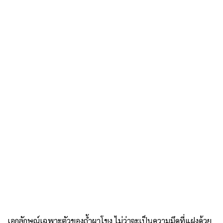
เอกลักษณ์เฉพาะตัวของถ้ำผาโขง ไม่ว่าจะเป็นความมึดที่แฝงด้วย