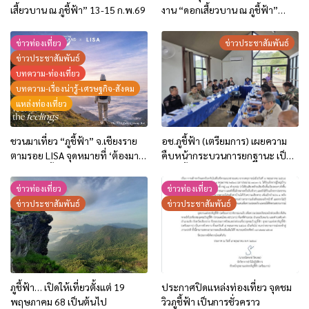
เสี้ยวบาน ณ ภูชี้ฟ้า” 13-15 ก.พ.69
งาน “ดอกเสี้ยวบาน ณ ภูชี้ฟ้า”
ประจำปี 2569
ข่าวท่องเที่ยว
ข่าวประชาสัมพันธ์
ข่าวประชาสัมพันธ์
บทความ-ท่องเที่ยว
บทความ-เรื่องน่ารู้-เศรษฐกิจ-สังคม
แหล่งท่องเที่ยว
ชวนมาเที่ยว “ภูชี้ฟ้า” จ.เชียงราย
อช.ภูชี้ฟ้า (เตรียมการ) เผยความ
ตามรอย LISA จุดหมายที่ ‘ต้องมา’
คืบหน้ากระบวนการยกฐานะ เป็น
เยือนสักครั้งในชีวิต
อช.ภูชี้ฟ้า และกำหนดเปิดบริการ 1
ก.ย.68 นี้
ข่าวท่องเที่ยว
ข่าวท่องเที่ยว
ข่าวประชาสัมพันธ์
ข่าวประชาสัมพันธ์
ภูชี้ฟ้า… เปิดให้เที่ยวตั้งแต่ 19
ประกาศปิดแหล่งท่องเที่ยว จุดชม
พฤษภาคม 68 เป็นต้นไป
วิวภูชี้ฟ้า เป็นการชั่วคราว