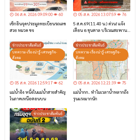
06 ส.ค. 2026 09:09:00
60
05 ส.ค. 2026 13:07:59
76
เช็กอินจุดประมูลทะเบียนรถเลข
5 ส.ค.69(11.40 น.) ด่วน! แจ้ง
สวย หมวด ขจ
เตือน อ.ขุนตาล บริเวณสะพาน
บ้านป่าข่า ต.ยางฮอม “เฝ้าระวัง
– เตรียมการอพยพ”
ข่าวประชาสัมพันธ์
ข่าวประชาสัมพันธ์
บทความ-เรื่องน่ารู้-เศรษฐกิจ-
บทความ-เรื่องน่ารู้-เศรษฐกิจ-
สังคม
สังคม
05 ส.ค. 2026 12:59:17
62
05 ส.ค. 2026 12:21:39
75
แม่น้ำอิง หนึ่งในแม่น้ำสายสำคัญ
แม่น้ำกก.. ทำไมเวลาน้ำหลากถึง
ในภาคเหนือตอนบน
รุนแรงมากนัก
ข่าวประชาสัมพันธ์