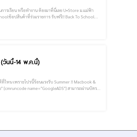
Gifts รีบกันหน่อยนะ ของแถมมีจำนวนจำกัด!!! #แคปภาพนี้แล้วนำไปโชว์ก่อนซื้อได้เลย" Promotion ราคาพิเศษ 2 รุ่น ลดสูงสุ
00.- (วันนี้-14 พ.ค.นี้)
บัตร
ือแอพ Thisshop & Ulite ได้ด้วยนะ Macbook Air ผ่อนเริ่มต้น 797.-/เดือน* iPad Gen 9 ผ่อนเริ่มต้น 283.-/