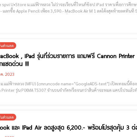
ลวง ไม่ว่าจะเรียนที่ไหนก็ช้อป iPad ราคาเพื่อการศึกษาได้ ลดสูงสุด 4,000.- ! iPad Air เริ่มต้นที่ 19,900.- จากปกติ
encil เพียง 3,590.- MacBook Air M 1 ลดโค้งสุดท้ายลดทันที 5,300.- เหลือเพียง 29,600.- Apple Care+ ลดสูงสุด 10% l
อุปกรณ์เสริม SLEEVE ,CASE ,FILM,HUB ลดคุ้มทั้งเซ็ต 20% 
ั่นส่วนลด
MacBook , iPad รุ่นที่ร่วมรายการ แถมฟรี Cannon Print
ักแชตด่วน !!!
.ค. 2023
ode name="GoogleADS-text"] เปิดเทอมนี้ต้องช้อป MacBook และ iPad รุ่นที่ร่วมรายการ แถมฟรี
nter รุ่น PIXMA TS307 จำนวนจำกัดหรือจนกว่าสินค้าจะหมด แคปโปรแล้วทักแชตด่วน !!! iPad Air 5 พิเศษ 19
ั่นส่วนลด
ok และ IPad Air ลดสูงสุด 6,200.- พร้อมโปรสุดคุ้ม 3 ต่อ