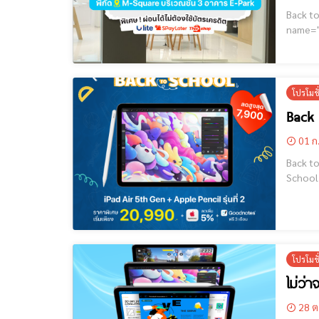
Back to 
name="GoogleADS"] ดีลพิเศษสำหรับนักเรียน นัก
โปรโมช
Back 
01 ก
Back to Sc
School 
Offer พ
โปรโมช
ไม่ว่
28 ต