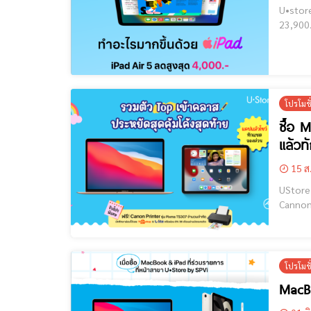
U•store spvi U•Store ม.แม่ฟ้าห
23,900.- แลกซื้อ Apple P
โปรโมช
ซื้อ 
แล้วท
15 ส
UStore ม.แม่ฟ้าหลวง (MFU) [cmrunc
Cannon Pri
โปรโมช
MacBo