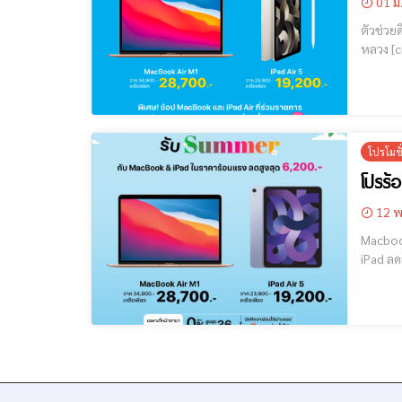
01 มิ
ตัวช่วยดีๆในการเรียน 
หลวง [cmruncode name="GoogleADS"] "ทั้ง MacBook และ iPad กับโปร Back To Schoolช้อปสินค้าที่ร่วมรายการ รับฟรี!! Back To School
โปรโมช
12 พ
Macbook & iPad
iPad ลดสูงส