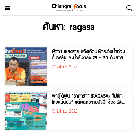
ค้นหา: ragasa
ผู้ว่าฯ เชียงราย แจ้งเตือนเฝ้าระวังน้ำท่วม
ฉับพลันและน้ำล้นตลิ่ง 25 – 30 กันยายน
2568 นี้
24 ก.ย. 2025
พายุไต้ฝุ่น “รากาซา” (RAGASA) “ไม่เข้า
ไทยแน่นอน” แต่ผลกระทบยังมี! ช่วง 24–
27 ก.ย. 68
24 ก.ย. 2025