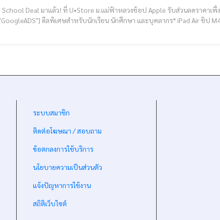
School Deal มาแล้ว! ที่ U•Store ม.แม่ฟ้าหลวงช้อป Apple รับส่วนลดราคาเพื่อการศึกษา
ศึกษา และบุคลากร* iPad Air ชิป M4 + Apple Pencil Pro ราคานักศึกษา 29,630.- ลดสูงสุด
*2,960.- iPad 
-
ระบบสมาชิก
-
ติดต่อโฆษณา / สอบถาม
-
ข้อตกลงการใช้บริการ
-
นโยบายความเป็นส่วนตัว
-
แจ้งปัญหาการใช้งาน
-
สถิติเว็บไซต์