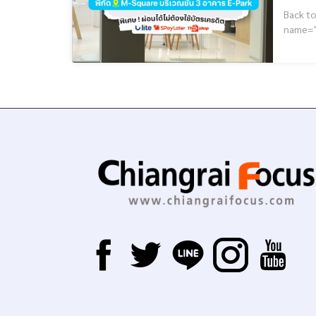
Back to 
name="GoogleADS"] ดีลพิเศษสำหรับนักเรียน นัก