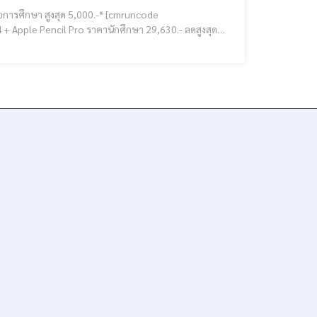
 สูงสุด 5,000.-* [cmruncode
ชิป A16 + Apple Pencil (USB-C) เริ่มเพียง 18,120.- ลดสูงสุด *1,770.- [cmruncode