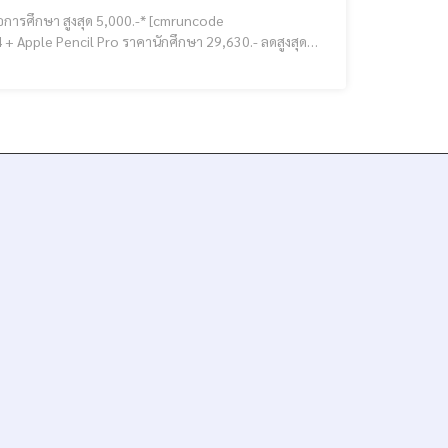
 สูงสุด 5,000.-* [cmruncode
ชิป A16 + Apple Pencil (USB-C) เริ่มเพียง 18,120.- ลดสูงสุด *1,770.- [cmruncode