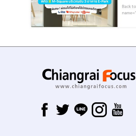
Back to 
name="GoogleADS"] ดีลพิเศษสำหรับนักเรียน นัก