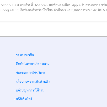
School Deal มาแล้ว! ที่ U•Store ม.แม่ฟ้าหลวงช้อป Apple รับส่วนลดราคาเพื่อการศึกษา
ศึกษา และบุคลากร* iPad Air ชิป M4 + Apple Pencil Pro ราคานักศึกษา 29,630.- ลดสูงสุด
*2,960.- iPad 
-
ระบบสมาชิก
-
ติดต่อโฆษณา / สอบถาม
-
ข้อตกลงการใช้บริการ
-
นโยบายความเป็นส่วนตัว
-
แจ้งปัญหาการใช้งาน
-
สถิติเว็บไซต์