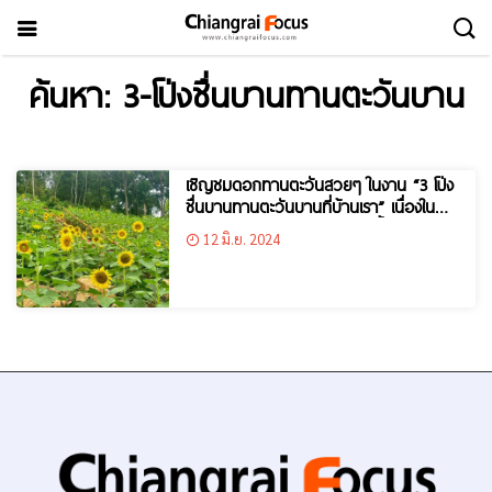
ค้นหา: 3-โป่งชื่นบานทานตะวันบาน
เชิญชมดอกทานตะวันสวยๆ ในงาน “3 โป่ง
ชื่นบานทานตะวันบานที่บ้านเรา” เนื่องในพิธี
จัดงาน “ฟังธรรมปลาช่อนขุนน้ำห้วยโป่ง”
12 มิ.ย. 2024