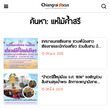
ค้นหา: แห่ไม้ค้ำสรี
เทศบาลนครเชียงราย ชวนพี่น้องชาว
เชียงรายและนักท่องเที่ยว ร่วมสืบสาน ป๋า
เวณีปี๋ใหม่เมือง จุลศักราช 1387
09 เม.ย. 2025
“ป๋าเวณีปี๋ใหม่เมือง จ.ศ. 1836” ขอเชิญร่วม
สืบสานสรงน้ำพระ สักการะพญามังราย
และแห่ไม้ค้ำสรี 12 เม.ย.2567
28 มี.ค. 2024