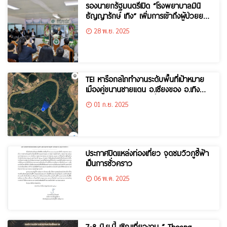
รองนายกรัฐมนตรีเปิด “โรงพยาบาลมินิ
ธัญญารักษ์ เทิง” เพิ่มการเข้าถึงผู้ป่วยยา
เสพติด ลดความแออัดในโรงพยาบาล
28 พ.ย. 2025
เฉพาะทาง
TEI หารือกลไกทำงานระดับพื้นที่เป้าหมาย
เมืองคู่ขนานชายแดน อ.เชียงของ อ.เทิง
และ อ.ภูซาง ร่วมขับเคลื่อนความร่วมมือ
01 ก.ย. 2025
ปฏิบัติการลดการเผา ลดหมอกควัน PM2.5
ประกาศปิดแหล่งท่องเที่ยว จุดชมวิวภูชี้ฟ้า
เป็นการชั่วคราว
06 พ.ค. 2025
7-8 มิ.ย.นี้ เชิญเที่ยวงาน ” Thoeng