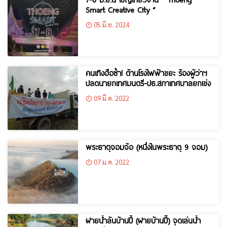
Smart Creative City “
05 มิ.ย. 2024
คนเทิงฮือซ้ำ! ต้านโรงไฟฟ้าขยะ ร้องผู้ว่าฯ
ปลดนายกเทศมนตรี-ปธ.สภาเทศบาลยกเข่ง
09 มี.ค. 2022
พระธาตุจอมจ้อ (หนึ่งในพระธาตุ 9 จอม)
07 ม.ค. 2022
ฝายน้ำล้นบ้านปี้ (ฝายบ้านปี๊) จุดเล่นน้ำ