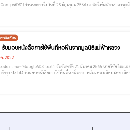
 2566>> นักวิ่งที่สมัครสามารถเลือกรับเบอร์วิ่งและอุปกรณ์ ได้ที่- เจนจิตติ์ทันตคลินิก เยื้อง
นดู่เมืองใหม่ อ.เมืองเชียงราย จ.เชียงราย- ที่ว่าการอำเภอแม่จัน จ.เชียงราย- ที่
ะชาสัมพันธ์
. รับมอบหนังสือการใช้พื้นที่หอฝิ่นจากมูลนิธิแม่ฟ้าหลวง
.ค. 2022
ADS-text"] วันจันทร์ที่ 21 มีนาคม 2565 นายวิชัย ไชยมงคล เลขาธิการคณะกรรมการป้องกันและปราบปรามยาเสพ
ขาธิการ ป.ป.ส.) รับมอบหนังสือการใช้พื้นที่หอฝิ่นจาก หม่อมหลวงดิศปนัดดา ดิศ
มภ์ เพื่อใช้เป็นสถานที่จัดตั้งวิทยาลัยป้องกันและปราบปรามยาเสพติดระหว่างป
าบปรา