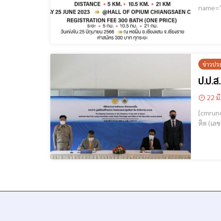
name="GoogleADS"] กำหนดการวิ่ง วันที่ 25 มิถุนายน
7–11 บ้า
ข่าวปร
ป.ป.ส
22 มี
[cmruncode name="Google
ติด (เล
ราชูปถั
และปร