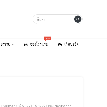
new
ียงราย
จองโรงแรม
เว็บบอร์ด
./21 กม. [cmruncode