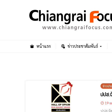
หน้าแรก
ข่าวประชาสัมพันธ์
ข่าวปร
ปปส.จ
19 เม
ปปส.จัดงาน