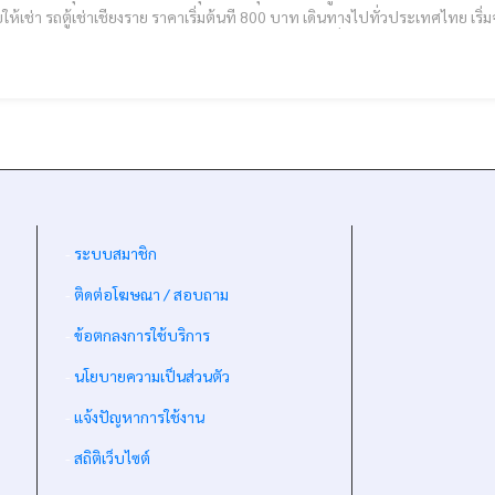
ะเทศไทย เริ่มจาก เชียงราย เชียงใหม่ จังหวัดภาคเหนือ ทุกทิศทั่วไทย
ุขใจไปกับโกหนาน สุดสายไม่สุดทาง ปรึกษาการเดินทางทั่วไทย บริการทุกท่านด้ว
-
ระบบสมาชิก
-
ติดต่อโฆษณา / สอบถาม
-
ข้อตกลงการใช้บริการ
-
นโยบายความเป็นส่วนตัว
-
แจ้งปัญหาการใช้งาน
-
สถิติเว็บไซต์