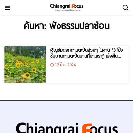
ค้นหา: ฟังธรรมปลาช่อน
เชิญชมดอกทานตะวันสวยๆ ในงาน “3 โป่ง
ชื่นบานทานตะวันบานที่บ้านเรา” เนื่องในพิธี
จัดงาน “ฟังธรรมปลาช่อนขุนน้ำห้วยโป่ง”
12 มิ.ย. 2024