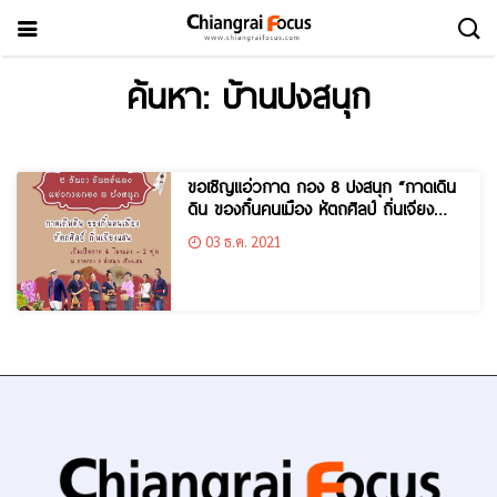
ค้นหา: บ้านปงสนุก
ขอเชิญแอ่วกาด กอง 8 ปงสนุก “กาดเดิน
ดิน ของกิ๋นคนเมือง หัตถศิลป์ ถิ่นเจียง
แสน”
03 ธ.ค. 2021