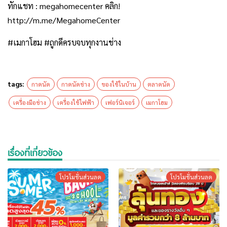
ทักแชท : megahomecenter คลิก!
http://m.me/MegahomeCenter
#เมกาโฮม #ถูกดีครบจบทุกงานช่าง
tags:
กาดนัด
กาดนัดช่าง
ของใช้ในบ้าน
ตลาดนัด
เครื่องมือช่าง
เครื่องใช้ไฟฟ้า
เฟอร์นิเจอร์
เมกาโฮม
เรื่องที่เกี่ยวข้อง
โปรโมชั่นส่วนลด
โปรโมชั่นส่วนลด