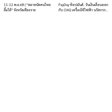
11-12 พ.ย.68 | “ตลาดนัดคนไทย
PayDay ช้อปมันส์.. วันเงินเดือนออก
ยิ้มได้” จังหวัดเชียงราย
กับ CHiQ เครื่องใช้ไฟฟ้า นวัตกรรม
จากแบรนด์ระดับโลก