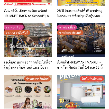
ซัมเมอร์นี้.. เปิดเทอมต้องพร้อม!
28 ปี โกลบอลเฮ้าส์ทั้งที แจกใหญ่
“SUMMER BACK to School” | by
ไม่ธรรมดา !! ช้อปทุกวัน ลุ้นทอง
สินธานีกรุ๊ป.. โปรโมชั่นพิเศษถึง 31
ทุกสัปดาห์ ลุ้นรับทองคำแท่งและ
พ.ค. 69 !!
ของรางวัลอื่น ๆ รวมมูลค่ากว่า 8
ข่าวท่องเที่ยว
ข่าวท่องเที่ยว
ล้านบาท
ข่าวประชาสัมพันธ์
ข่าวประชาสัมพันธ์
ขอเจินจวนมาแอ่ว “กาดก้อมไทลื้อ“
เปิดแล้ว! FRIDAY ART MARKET –
จิบน้ำหล่า กินข้าวแล้ แลผ้าโบราณ
กาดก้อมศิลปะ วันที่ 14 พ.ย.68 นี้
ไทลื้อ | 23 พ.ย.68 – ก.พ.69
ข่าวประชาสัมพันธ์
โปรโมชั่นส่วนลด