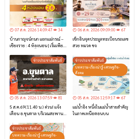
07 ส.ค. 2026 14:09:47
34
06 ส.ค. 2026 09:09:00
67
บ้านกาญจน์กนก แยกแม่กรณ์ –
เช็กอินจุดประมูลทะเบียนรถเลข
เชียงราย : 4 ห้องนอน | เริ่มเพียง
สวย หมวด ขจ
2.6 ล้าน* เท่านั้น
ข่าวประชาสัมพันธ์
ข่าวประชาสัมพันธ์
บทความ-เรื่องน่ารู้-เศรษฐกิจ-
สังคม
05 ส.ค. 2026 13:07:59
81
05 ส.ค. 2026 12:59:17
67
5 ส.ค.69(11.40 น.) ด่วน! แจ้ง
แม่น้ำอิง หนึ่งในแม่น้ำสายสำคัญ
เตือน อ.ขุนตาล บริเวณสะพาน
ในภาคเหนือตอนบน
บ้านป่าข่า ต.ยางฮอม “เฝ้าระวัง
– เตรียมการอพยพ”
ข่าวประชาสัมพันธ์
บทความ-เรื่องน่ารู้-เศรษฐกิจ-