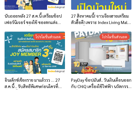
นับถอยหลัง 27 ส.ค.นี้ เตรียมช้อป
27 สิงหาคมนี้! จาวเจียงฮายเตรียม
เฟอร์นิเจอร์ ของใช้ ของตกแต่ง
ตัวฮื้อดี! เพราะ Index Living Mall
บ้าน เปิดใหม่ที่ อินเด็กซ์ ลิฟวิ่ง
มาเปิดตี้เจียงฮายแล้วเน้อ พร้อม
มอลล์ เชียงราย
โปรสุดพิเศษที่จุกใจ๋แต๊ๆ
โปรโมชั่นส่วนลด
โปรโมชั่นส่วนลด
อินเด็กซ์เชียงราย มาแล้ววว … 27
PayDay ช้อปมันส์.. วันเงินเดือนออก
ส.ค.นี้ .. รับสิทธิพิเศษก่อนใครที่
กับ CHiQ เครื่องใช้ไฟฟ้า นวัตกรรม
โพสต์นี้
จากแบรนด์ระดับโลก