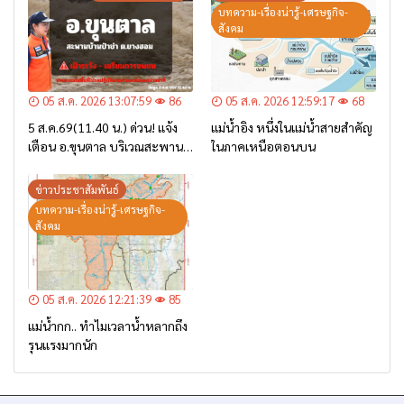
บทความ-เรื่องน่ารู้-เศรษฐกิจ-
สังคม
05 ส.ค. 2026 13:07:59
86
05 ส.ค. 2026 12:59:17
68
5 ส.ค.69(11.40 น.) ด่วน! แจ้ง
แม่น้ำอิง หนึ่งในแม่น้ำสายสำคัญ
เตือน อ.ขุนตาล บริเวณสะพาน
ในภาคเหนือตอนบน
บ้านป่าข่า ต.ยางฮอม “เฝ้าระวัง
– เตรียมการอพยพ”
ข่าวประชาสัมพันธ์
บทความ-เรื่องน่ารู้-เศรษฐกิจ-
สังคม
05 ส.ค. 2026 12:21:39
85
แม่น้ำกก.. ทำไมเวลาน้ำหลากถึง
รุนแรงมากนัก