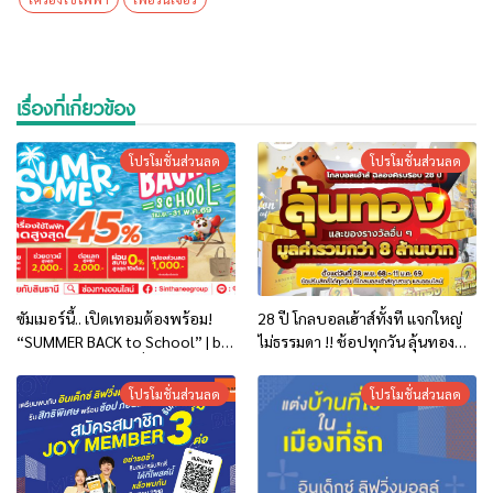
เรื่องที่เกี่ยวข้อง
โปรโมชั่นส่วนลด
โปรโมชั่นส่วนลด
ซัมเมอร์นี้.. เปิดเทอมต้องพร้อม!
28 ปี โกลบอลเฮ้าส์ทั้งที แจกใหญ่
“SUMMER BACK to School” | by
ไม่ธรรมดา !! ช้อปทุกวัน ลุ้นทอง
สินธานีกรุ๊ป.. โปรโมชั่นพิเศษถึง 31
ทุกสัปดาห์ ลุ้นรับทองคำแท่งและ
พ.ค. 69 !!
ของรางวัลอื่น ๆ รวมมูลค่ากว่า 8
โปรโมชั่นส่วนลด
โปรโมชั่นส่วนลด
ล้านบาท