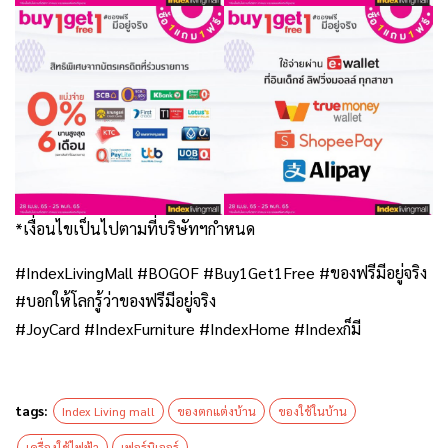
*เงื่อนไขเป็นไปตามที่บริษัทฯกําหนด
#IndexLivingMall #BOGOF #Buy1Get1Free #ของฟรีมีอยู่จริง
#บอกให้โลกรู้ว่าของฟรีมีอยู่จริง
#JoyCard #IndexFurniture #IndexHome #Indexก็มี
tags:
Index Living mall
ของตกแต่งบ้าน
ของใช้ในบ้าน
เครื่องใช้ไฟฟ้า
เฟอร์นิเจอร์