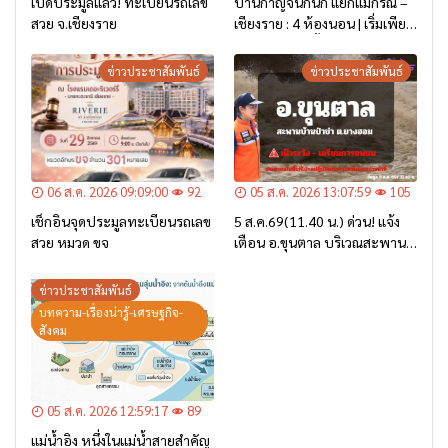
เปิดประมูลแล้ว! ทะเบียนรถเลข
บ้านกาญจน์กนก แยกแม่กรณ์ –
สวย จ.เชียงราย
เชียงราย : 4 ห้องนอน | เริ่มเพียง
2.6 ล้าน* เท่านั้น
ข่าวประชาสัมพันธ์
ข่าวประชาสัมพันธ์
06 ส.ค. 2026 09:09:00
92
05 ส.ค. 2026 13:07:59
105
เช็กอินจุดประมูลทะเบียนรถเลข
5 ส.ค.69(11.40 น.) ด่วน! แจ้ง
สวย หมวด ขจ
เตือน อ.ขุนตาล บริเวณสะพาน
บ้านป่าข่า ต.ยางฮอม “เฝ้าระวัง
– เตรียมการอพยพ”
ข่าวประชาสัมพันธ์
บทความ-เรื่องน่ารู้-เศรษฐกิจ-
สังคม
05 ส.ค. 2026 12:59:17
89
แม่น้ำอิง หนึ่งในแม่น้ำสายสำคัญ