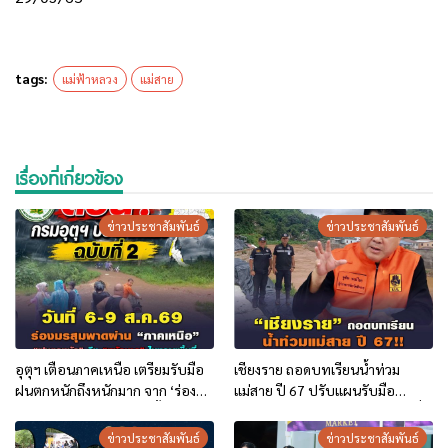
tags:
แม่ฟ้าหลวง
แม่สาย
เรื่องที่เกี่ยวข้อง
ข่าวประชาสัมพันธ์
ข่าวประชาสัมพันธ์
อุตุฯ เตือนภาคเหนือ เตรียมรับมือ
เชียงราย ถอดบทเรียนน้ำท่วม
ฝนตกหนักถึงหนักมาก จาก ‘ร่อง
แม่สาย ปี 67 ปรับแผนรับมือ
มรสุม’ ระหว่าง 6-9 ส.ค. นี้
อุทกภัย-ดินโคลนถล่ม เร่งอุดรอยรั่ว
บิ๊กแบ็ก ชูเทคโนโลยี “ซอยซีเมนต์”
ข่าวประชาสัมพันธ์
ข่าวประชาสัมพันธ์