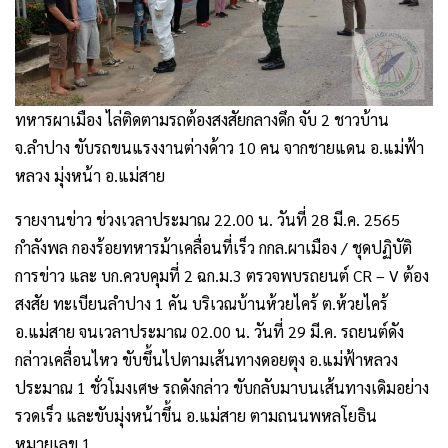
ทหารผาเมือง ไล่ติดตามรถต้องสงสัยกลางดึก จับ 2 ชาวบ้าน
จ.ลำปาง ขับรถขนแรงงานต่างด้าว 10 คน จากชายแดน อ.แม่ฟ้า
หลวง มุ่งหน้า อ.แม่สาย
รายงานข่าว ช่วงเวลาประมาณ 22.00 น. วันที่ 28 มี.ค. 2565
กำลังพล กองร้อยทหารม้าเคลื่อนที่เร็ว กกล.ผาเมือง / ชุดปฏิบัติ
การข่าว และ บก.ควบคุมที่ 2 ฉก.ม.3 ตรวจพบรถยนต์ CR – V ต้อง
สงสัย ทะเบียนลำปาง 1 คัน บริเวณบ้านห้วยไคร้ ต.ห้วยไคร้
อ.แม่สาย จนเวลาประมาณ 02.00 น. วันที่ 29 มี.ค. รถยนต์ดัง
กล่าวเคลื่อนไหว ขับขึ้นไปตามเส้นทางดอยตุง อ.แม่ฟ้าหลวง
ประมาณ 1 ชั่วโมงเศษ รถดังกล่าว ขับกลับมาบนเส้นทางเดิมอย่าง
รวดเร็ว และขับมุ่งหน้าขึ้น อ.แม่สาย ตามถนนพหลโยธิน
หมายเลข 1