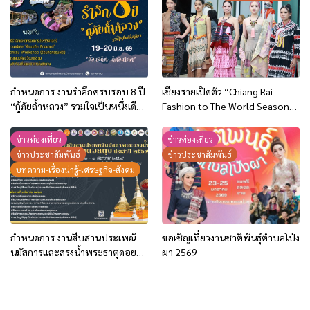
ผสานระบบ Cell Broadcast เตือน
ภัยประชาชน “แจ้งเร็ว-เตือนไว-
ช่วยได้ทันท่วงที
กำหนดการ งานรำลึกครบรอบ 8 ปี
เชียงรายเปิดตัว “Chiang Rai
“กู้ภัยถ้ำหลวง” รวมใจเป็นหนึ่งเดียว
Fashion to The World Season
วันที่ 19-20 มิถุนายน 69
4” ยกระดับ Soft Power ผ้าไทย
และชาติพันธุ์สู่รันเวย์โลก
ข่าวท่องเที่ยว
ข่าวท่องเที่ยว
ข่าวประชาสัมพันธ์
ข่าวประชาสัมพันธ์
บทความ-เรื่องน่ารู้-เศรษฐกิจ-สังคม
กำหนดการ งานสืบสานประเพณี
ขอเชิญเที่ยวงานชาติพันธ์ุตำบลโป่ง
นมัสการและสรงน้ำพระธาตุดอยตุง
ผา 2569
2569