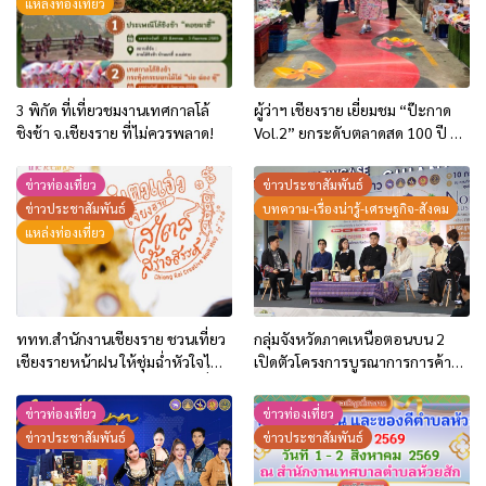
แหล่งท่องเที่ยว
3 พิกัด ที่เที่ยวชมงานเทศกาลโล้
ผู้ว่าฯ เชียงราย เยี่ยมชม “ป๊ะกาด
ชิงช้า จ.เชียงราย ที่ไม่ควรพลาด!
Vol.2” ยกระดับตลาดสด 100 ปี สู่
พิพิธภัณฑ์ศิลปะมีชีวิต หนุน
เศรษฐกิจสร้างสรรค์และการท่อง
ข่าวท่องเที่ยว
ข่าวประชาสัมพันธ์
เที่ยวของเมือง
ข่าวประชาสัมพันธ์
บทความ-เรื่องน่ารู้-เศรษฐกิจ-สังคม
แหล่งท่องเที่ยว
ททท.สำนักงานเชียงราย ชวนเที่ยว
กลุ่มจังหวัดภาคเหนือตอนบน 2
เชียงรายหน้าฝน ให้ชุ่มฉ่ำหัวใจไป
เปิดตัวโครงการบูรณาการการค้า
กับ “Feel All the Feelings” เที่ยว
การลงทุน ปี 2569 ชู 2 กิจกรรม
ให้สนุก เก็บแสตมป์ครบ แล้วรับ
กระตุ้นการใช้จ่ายของประชาชน
ข่าวท่องเที่ยว
ข่าวท่องเที่ยว
ของที่ระลึกสุดพิเศษ! ทันที
และนักท่องเที่ยว
ข่าวประชาสัมพันธ์
ข่าวประชาสัมพันธ์