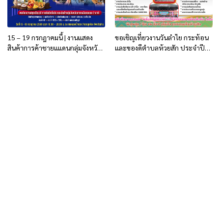
15 – 19 กรกฎาคมนี้ | งานแสดง
ขอเชิญเที่ยวงานวันลำไย กระท้อน
สินค้าการค้าชายแแดนกลุ่มจังหวัด
และของดีตำบลห้วยสัก ประจำปี
ภาคเหนือตอนบน 2
2569