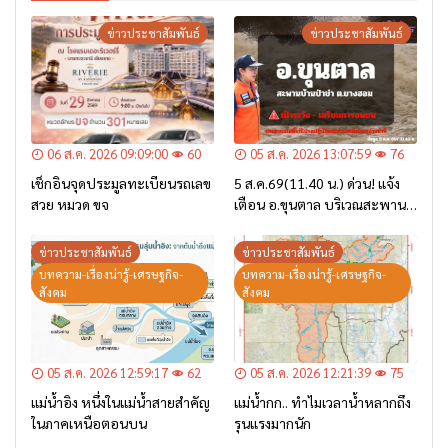
ข่าวประชาสัมพันธ์
ข่าวประชาสัมพันธ์
06 ส.ค. 2026 09:09:00
60
05 ส.ค. 2026 13:07:59
76
เช็กอินจุดประมูลทะเบียนรถเลข
5 ส.ค.69(11.40 น.) ด่วน! แจ้ง
สวย หมวด ขจ
เตือน อ.ขุนตาล บริเวณสะพาน
บ้านป่าข่า ต.ยางฮอม “เฝ้าระวัง
– เตรียมการอพยพ”
ข่าวประชาสัมพันธ์
ข่าวประชาสัมพันธ์
บทความ-เรื่องน่ารู้-เศรษฐกิจ-
บทความ-เรื่องน่ารู้-เศรษฐกิจ-
สังคม
สังคม
05 ส.ค. 2026 12:59:17
62
05 ส.ค. 2026 12:21:39
75
แม่น้ำอิง หนึ่งในแม่น้ำสายสำคัญ
แม่น้ำกก.. ทำไมเวลาน้ำหลากถึง
ในภาคเหนือตอนบน
รุนแรงมากนัก