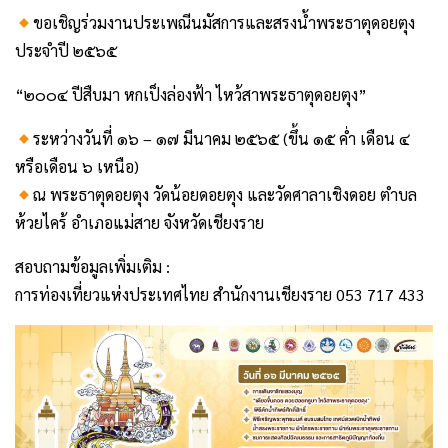
ขอเชิญร่วมงานประเพณีนมัสการและสรงน้ำพระธาตุดอยตุง
ประจำปี ๒๕๖๕
“๒๐๐๔ ปีสืบมา หกเป็งล่องฟ้า ไหว้สาพระธาตุดอยตุง”
ระหว่างวันที่ ๑๖ – ๑๗ มีนาคม ๒๕๖๕ (ขึ้น ๑๕ ค่ำ เดือน ๔
หรือเดือน ๖ เหนือ)
ณ พระธาตุดอยตุง วัดน้อยดอยตุง และวัดศาลาเชิงดอย ตำบล
ห้วยไคร้ อำเภอแม่สาย จังหวัดเชียงราย
สอบถามข้อมูลเพิ่มเติม :
การท่องเที่ยวแห่งประเทศไทย สำนักงานเชียงราย 053 717 433