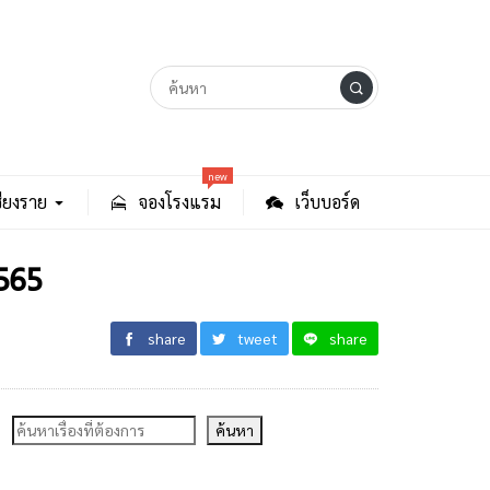
new
ียงราย
จองโรงแรม
เว็บบอร์ด
565
share
tweet
share
ค้นหา
ค้นหา