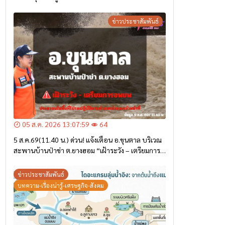
ข่าวประชาสัมพันธ์
05 ส.ค. 2026 13:07:59
64
5 ส.ค.69(11.40 น.) ด่วน! แจ้งเตือน อ.ขุนตาล บริเวณ
สะพานบ้านป่าข่า ต.ยางฮอม “เฝ้าระวัง – เตรียมการ
อพยพ”
ข่าวประชาสัมพันธ์
บทความ-เรื่องน่ารู้-เศรษฐกิจ-สังคม