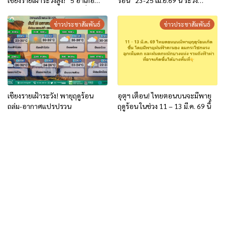
ชายแดน” รับมือฝนตกต่อเนื่อง 1-3
อันตรายจากลมกระโชกแรง ฟ้าผ่า
ก.ค. นี้
ลูกเห็บตกในบางพื้นที่
ข่าวประชาสัมพันธ์
ข่าวประชาสัมพันธ์
เชียงรายเฝ้าระวัง! พายุฤดูร้อน
อุตุฯ เตือน! ไทยตอนบนจะมีพายุ
ถล่ม-อากาศแปรปรวน
ฤดูร้อน ในช่วง 11 – 13 มี.ค. 69 นี้