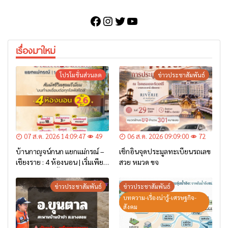
Facebook
Instagram
Twitter
YouTube
เรื่องมาใหม่
โปรโมชั่นส่วนลด
ข่าวประชาสัมพันธ์
07 ส.ค. 2026 14:09:47
49
06 ส.ค. 2026 09:09:00
72
บ้านกาญจน์กนก แยกแม่กรณ์ –
เช็กอินจุดประมูลทะเบียนรถเลข
เชียงราย : 4 ห้องนอน | เริ่มเพียง
สวย หมวด ขจ
2.6 ล้าน* เท่านั้น
ข่าวประชาสัมพันธ์
ข่าวประชาสัมพันธ์
บทความ-เรื่องน่ารู้-เศรษฐกิจ-
สังคม