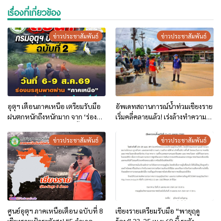
เรื่องที่เกี่ยวข้อง
ข่าวประชาสัมพันธ์
ข่าวประชาสัมพันธ์
อุตุฯ เตือนภาคเหนือ เตรียมรับมือ
อัพเดทสถานการณ์น้ำท่วมเชียงราย
ฝนตกหนักถึงหนักมาก จาก ‘ร่อง
เริ่มคลี่คลายแล้ว! เร่งล้างทำความ
มรสุม’ ระหว่าง 6-9 ส.ค. นี้
สะอาด เปิดทางจราจรให้เข้าสู่ภาวะ
ปกติ
ข่าวประชาสัมพันธ์
ข่าวประชาสัมพันธ์
ศูนย์อุตุฯ ภาคเหนือเตือน ฉบับที่ 8
เชียงรายเตรียมรับมือ “พายุฤดู
เชียงรายเฝ้าระวังสูง! “5 อำเภอ
ร้อน” 23-25 เม.ย.69 นี้ ระวัง