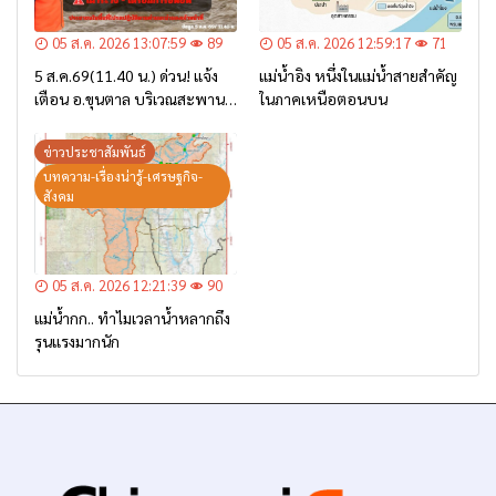
05 ส.ค. 2026 13:07:59
89
05 ส.ค. 2026 12:59:17
71
5 ส.ค.69(11.40 น.) ด่วน! แจ้ง
แม่น้ำอิง หนึ่งในแม่น้ำสายสำคัญ
เตือน อ.ขุนตาล บริเวณสะพาน
ในภาคเหนือตอนบน
บ้านป่าข่า ต.ยางฮอม “เฝ้าระวัง
– เตรียมการอพยพ”
ข่าวประชาสัมพันธ์
บทความ-เรื่องน่ารู้-เศรษฐกิจ-
สังคม
05 ส.ค. 2026 12:21:39
90
แม่น้ำกก.. ทำไมเวลาน้ำหลากถึง
รุนแรงมากนัก