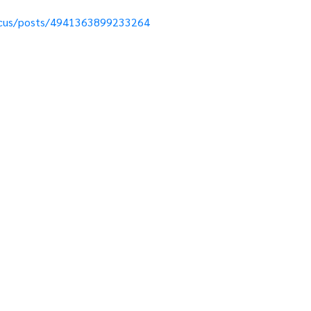
ocus/posts/4941363899233264