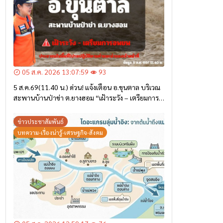
05 ส.ค. 2026 13:07:59
93
5 ส.ค.69(11.40 น.) ด่วน! แจ้งเตือน อ.ขุนตาล บริเวณ
สะพานบ้านป่าข่า ต.ยางฮอม “เฝ้าระวัง – เตรียมการ
อพยพ”
ข่าวประชาสัมพันธ์
บทความ-เรื่องน่ารู้-เศรษฐกิจ-สังคม