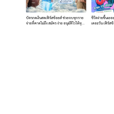
บัตรกดเงินสดเฟิร์สช้อยส์ ช่วยจบทุกราย
ชีวิตง่ายขึ้นเยอ
จ่ายที่คาดไม่ถึง สมัคร ง่าย อนุมัติไวได้ทุก
เดอะวัน เฟิร์สช้
ช่องทาง
ไวทันใจ 24 ชม.