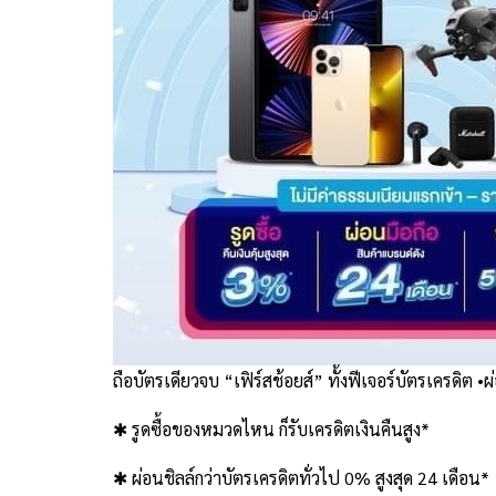
ถือบัตรเดียวจบ “เฟิร์สช้อยส์” ทั้งฟีเจอร์บัตรเครดิต 
✱ รูดซื้อของหมวดไหน ก็รับเครดิตเงินคืนสูง*
✱ ผ่อนชิลล์กว่าบัตรเครดิตทั่วไป 0% สูงสุด 24 เดือน*