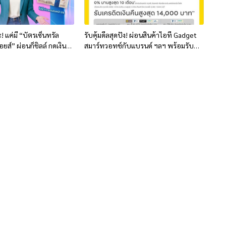
ะ! แค่มี “บัตรเซ็นทรัล
รับคุ้มดีลสุดปัง! ผ่อนสินค้าไอที Gadget
อยส์” ผ่อนก็ชิลล์ กดเงินก็
สมาร์ทวอทช์กับแบรนด์ ฯลฯ พร้อมรับ
เครดิตเงินคืนสูงสุด 14,000 บาท**