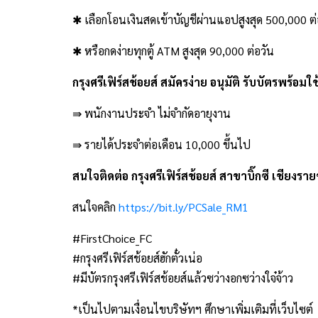
✱ เลือกโอนเงินสดเข้าบัญชีผ่านแอปสูงสุด 500,000 
✱ หรือกดง่ายทุกตู้ ATM สูงสุด 90,000 ต่อวัน
กรุงศรีเฟิร์สช้อยส์ สมัครง่าย อนุมัติ รับบัตรพร้อมใช
⇛ พนักงานประจำ ไม่จำกัดอายุงาน
⇛ รายได้ประจำต่อเดือน 10,000 ขึ้นไป
สนใจติดต่อ กรุงศรีเฟิร์สช้อยส์ สาขาบิ๊กซี เชียงรา
สนใจคลิก
https://bit.ly/PCSale_RM1
#FirstChoice_FC
#กรุงศรีเฟิร์สช้อยส์ฮักตั๋วเน่อ
#มีบัตรกรุงศรีเฟิร์สช้อยส์แล้วซว่างอกซว่างใจ๋จ้าว
*เป็นไปตามเงื่อนไขบริษัทฯ ศึกษาเพิ่มเติมที่เว็บไซต์