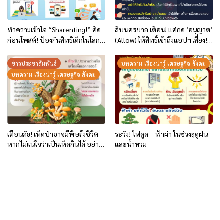
ทำความเข้าใจ “Sharenting!” คิด
สืบนครบาล เตือน! แค่กด ‘อนุญาต’
ก่อนโพสต์! ป้องกันสิทธิเด็กในโลก
(Allow) ให้สิทธิ์เข้าถึงแอปฯ เสี่ยง!
ออนไลน์
ถูกดูดข้อมูลทั้งหมด
ข่าวประชาสัมพันธ์
บทความ-เรื่องน่ารู้-เศรษฐกิจ-สังคม
บทความ-เรื่องน่ารู้-เศรษฐกิจ-สังคม
เตือนภัย! เห็ดป่าอาจมีพิษถึงชีวิต
ระวัง! ไฟดูด – ฟ้าผ่า ในช่วงฤดูฝน
หากไม่แน่ใจว่าเป็นเห็ดกินได้ อย่า
และน้ำท่วม
เสี่ยงรับประทานเด็ดขาด