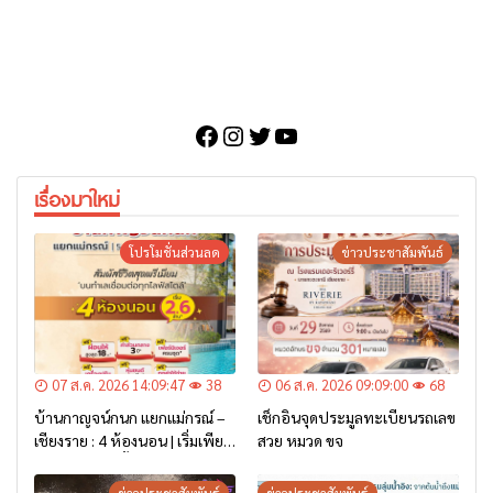
Facebook
Instagram
Twitter
YouTube
เรื่องมาใหม่
โปรโมชั่นส่วนลด
ข่าวประชาสัมพันธ์
07 ส.ค. 2026 14:09:47
38
06 ส.ค. 2026 09:09:00
68
บ้านกาญจน์กนก แยกแม่กรณ์ –
เช็กอินจุดประมูลทะเบียนรถเลข
เชียงราย : 4 ห้องนอน | เริ่มเพียง
สวย หมวด ขจ
2.6 ล้าน* เท่านั้น
ข่าวประชาสัมพันธ์
ข่าวประชาสัมพันธ์