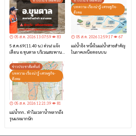
บทความ-เรื่องน่ารู้-เศรษฐกิจ-
สังคม
05 ส.ค. 2026 13:07:59
83
05 ส.ค. 2026 12:59:17
67
5 ส.ค.69(11.40 น.) ด่วน! แจ้ง
แม่น้ำอิง หนึ่งในแม่น้ำสายสำคัญ
เตือน อ.ขุนตาล บริเวณสะพาน
ในภาคเหนือตอนบน
บ้านป่าข่า ต.ยางฮอม “เฝ้าระวัง
– เตรียมการอพยพ”
ข่าวประชาสัมพันธ์
บทความ-เรื่องน่ารู้-เศรษฐกิจ-
สังคม
05 ส.ค. 2026 12:21:39
81
แม่น้ำกก.. ทำไมเวลาน้ำหลากถึง
รุนแรงมากนัก