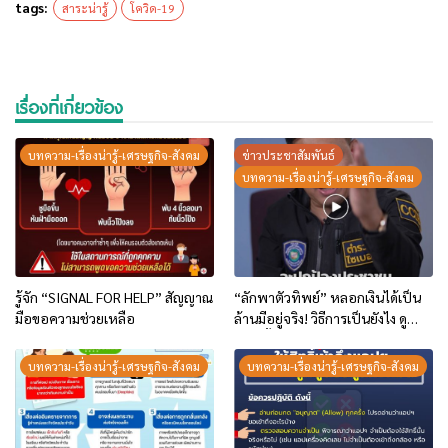
tags:
สาระน่ารู้
โควิด-19
เรื่องที่เกี่ยวข้อง
บทความ-เรื่องน่ารู้-เศรษฐกิจ-สังคม
ข่าวประชาสัมพันธ์
บทความ-เรื่องน่ารู้-เศรษฐกิจ-สังคม
รู้จัก “SIGNAL FOR HELP” สัญญาณ
“ลักพาตัวทิพย์” หลอกเงินได้เป็น
มือขอความช่วยเหลือ
ล้านมีอยู่จริง! วิธีการเป็นยังไง ดู
คลิปนี้เลย
บทความ-เรื่องน่ารู้-เศรษฐกิจ-สังคม
บทความ-เรื่องน่ารู้-เศรษฐกิจ-สังคม