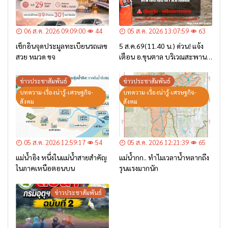
06 ส.ค. 2026 09:09:00
44
05 ส.ค. 2026 13:07:59
63
เช็กอินจุดประมูลทะเบียนรถเลข
5 ส.ค.69(11.40 น.) ด่วน! แจ้ง
สวย หมวด ขจ
เตือน อ.ขุนตาล บริเวณสะพาน
บ้านป่าข่า ต.ยางฮอม “เฝ้าระวัง
– เตรียมการอพยพ”
ข่าวประชาสัมพันธ์
ข่าวประชาสัมพันธ์
บทความ-เรื่องน่ารู้-เศรษฐกิจ-
บทความ-เรื่องน่ารู้-เศรษฐกิจ-
สังคม
สังคม
05 ส.ค. 2026 12:59:17
54
05 ส.ค. 2026 12:21:39
65
แม่น้ำอิง หนึ่งในแม่น้ำสายสำคัญ
แม่น้ำกก.. ทำไมเวลาน้ำหลากถึง
ในภาคเหนือตอนบน
รุนแรงมากนัก
ข่าวประชาสัมพันธ์