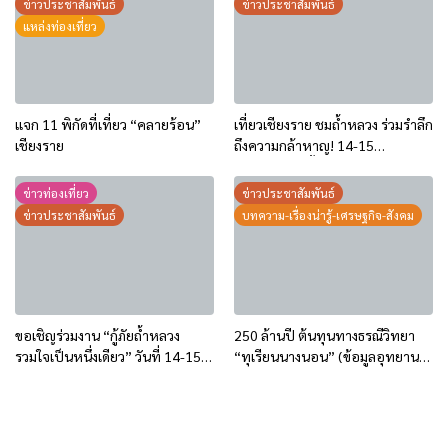
ข่าวประชาสัมพันธ์
ข่าวประชาสัมพันธ์
แหล่งท่องเที่ยว
แจก 11 พิกัดที่เที่ยว “คลายร้อน”
เที่ยวเชียงราย ชมถ้ำหลวง ร่วมรำลึก
เชียงราย
ถึงความกล้าหาญ! 14-15
พฤศจิกายน นี้
ข่าวท่องเที่ยว
ข่าวประชาสัมพันธ์
ข่าวประชาสัมพันธ์
บทความ-เรื่องน่ารู้-เศรษฐกิจ-สังคม
ขอเชิญร่วมงาน “กู้ภัยถ้ำหลวง
250 ล้านปี ต้นทุนทางธรณีวิทยา
รวมใจเป็นหนึ่งเดียว” วันที่ 14-15
“ทุเรียนนางนอน” (ข้อมูลอุทยาน
พ.ย.68
ธรณีเชียงราย)