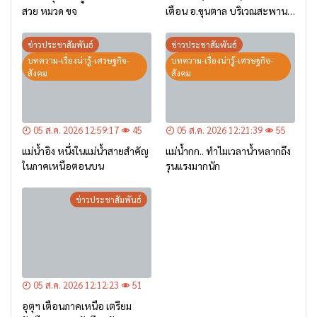
สวย หมวด ขจ
เตือน อ.ขุนตาล บริเวณสะพาน
บ้านป่าข่า ต.ยางฮอม “เฝ้าระวัง
– เตรียมการอพยพ”
ข่าวประชาสัมพันธ์
ข่าวประชาสัมพันธ์
บทความ-เรื่องน่ารู้-เศรษฐกิจ-
บทความ-เรื่องน่ารู้-เศรษฐกิจ-
สังคม
สังคม
05 ส.ค. 2026 12:59:17
45
05 ส.ค. 2026 12:21:39
55
แม่น้ำอิง หนึ่งในแม่น้ำสายสำคัญ
แม่น้ำกก.. ทำไมเวลาน้ำหลากถึง
ในภาคเหนือตอนบน
รุนแรงมากนัก
ข่าวประชาสัมพันธ์
05 ส.ค. 2026 12:12:23
51
อุตุฯ เตือนภาคเหนือ เตรียม