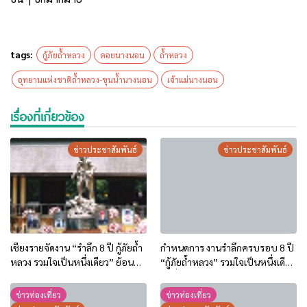
tags:
กู้ภัยถ้ำหลวง
ดอยนางนอน
ถ้ำหลวง
อุทยานแห่งชาติถ้ำหลวง-ขุนน้ำนางนอน
เจ้าแม่นางนอน
เรื่องที่เกี่ยวข้อง
ข่าวประชาสัมพันธ์
ข่าวประชาสัมพันธ์
เชียงรายจัดงาน “รำลึก 8 ปี กู้ภัยถ้ำ
กำหนดการ งานรำลึกครบรอบ 8 ปี
หลวง รวมใจเป็นหนึ่งเดียว” ย้อน
“กู้ภัยถ้ำหลวง” รวมใจเป็นหนึ่งเดียว
บทเรียนภารกิจระดับโลก สู่การท่อง
วันที่ 19-20 มิถุนายน 69
เที่ยวเชิงอนุรักษ์
ข่าวท่องเที่ยว
ข่าวท่องเที่ยว