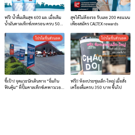
ฟรี! น้ำดื่มเติมสุข 600 มล. เมื่อเติม
สุขได้ไม่ต้องรอ รับเลย 200 คะแนน
น้ำมันคาลเท็กซ์เทครอน ครบ 500
เพียงสมัคร CALTEX rewards
บาท
โปรโมชั่นส่วนลด
โปรโมชั่นส่วนลด
ชี้เป้า! จุดแวะนักเดินทาง “อิ่มกิน
ฟรี!! ห้องประชุมเล็ก-ใหญ่ เมื่อสั่ง
ฟินคุ้ม” ที่ปั๊มคาลเท็กซ์เคพาวเวอร์
เครื่องดื่มครบ 350 บาท ขึ้นไป
เชียงราย