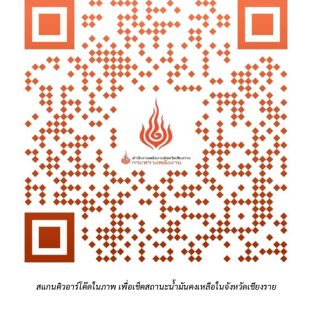
สแกนคิวอาร์โค๊ดในภาพ เพื่อเช็คสถานะน้ำมันคงเหลือในจังหวัดเชียงราย
.