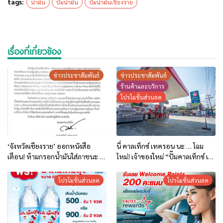
tags:
น้ำมัน
ปั๊มน้ำมัน
ปั๊มน้ำมันเชียงราย
เรื่องที่เกี่ยวข้อง
ข่าวประชาสัมพันธ์
ข่าวประชาสัมพันธ์
ร้านค้าและบริการ
โปรโมชั่นส่วนลด
‘จังหวัดเชียงราย’ ออกหนังสือ
นี่ คาลเท็กซ์ เทครอน นะ … โฉม
เตือน! ห้ามกรอกน้ำมันใส่ภาชนะ ถัง
ใหม่! เจ้าของใหม่ “ปั๊มคาลเท็กซ์ เค
น้ำมัน กระป๋องน้ำมัน แกลลอน
พาวเวอร์ ห้าแยกพ่อขุน” กับโปรโม
สถานีบริการน้ำมันใดฝ่าฝืน จะ
ชั่นแรงงง.. ได้ทั้งคู่
โปรโมชั่นส่วนลด
โปรโมชั่นส่วนลด
ดำเนินคดี ตามนโยบายปราบคอล
เซ็นเตอร์