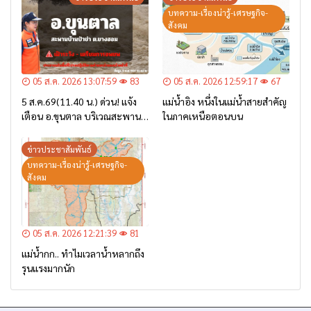
บทความ-เรื่องน่ารู้-เศรษฐกิจ-
สังคม
05 ส.ค. 2026 13:07:59
83
05 ส.ค. 2026 12:59:17
67
5 ส.ค.69(11.40 น.) ด่วน! แจ้ง
แม่น้ำอิง หนึ่งในแม่น้ำสายสำคัญ
เตือน อ.ขุนตาล บริเวณสะพาน
ในภาคเหนือตอนบน
บ้านป่าข่า ต.ยางฮอม “เฝ้าระวัง
– เตรียมการอพยพ”
ข่าวประชาสัมพันธ์
บทความ-เรื่องน่ารู้-เศรษฐกิจ-
สังคม
05 ส.ค. 2026 12:21:39
81
แม่น้ำกก.. ทำไมเวลาน้ำหลากถึง
รุนแรงมากนัก