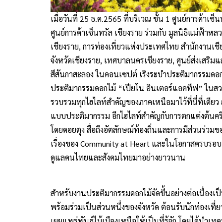
เมื่อวันที่ 25 ธ.ค.2565 ที่บริเวณ ชั้น 1 ศูนย์การค้าเ
ศูนย์การค้าเซ็นทรัล เชียงราย ร่วมกับ มูลนิธิแม่ฟ้า
เชียงราย, การท่องเที่ยวแห่งประเทศไทย สำนักงานเชีย
จังหวัดเชียงราย, เทศบาลนครเชียงราย, ศูนย์ส่งเสริม
สีสันกาสะลอง ในคอนเซปต์ เริงระบำประติมากรรมดอกไ
ประติมากรรมดอกไม้ “เปียโน อินเตอร์แอคทีฟ” ในสวนด
รวบรวมทุกไฮไลท์สำคัญของภาคเหนือมาไว้ที่นี่ที่เดีย
แบบประติมากรรม อีกไฮไลท์สำคัญกับการตกแต่งต้นค
โดยดอยตุง สื่อถึงอัตลักษณ์ท้องถิ่นและการมีส่วนร่
เรื่องของ Community at Heart และในโอกาสครบรอบ
ดูแลคนไทยและสังคมไทยมาอย่างยาวนาน
สำหรับงานประติมากรรมดอกไม้จัดขึ้นอย่างต่อเนื่องเป็
พร้อมร่วมเป็นส่วนหนึ่งของจังหวัด ต้อนรับนักท่องเที
เผยแพร่พันธุ์ไม้เมืองเหนือให้เป็นที่รู้จัก โดยได้นำ