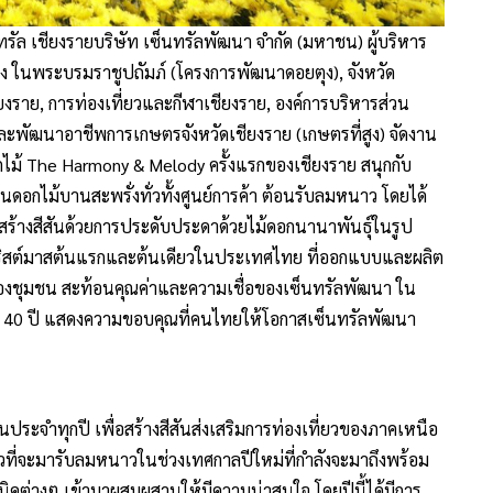
ซ็นทรัล เชียงรายบริษัท เซ็นทรัลพัฒนา จำกัด (มหาชน) ผู้บริหาร
หลวง ในพระบรมราชูปถัมภ์ (โครงการพัฒนาดอยตุง), จังหวัด
งราย, การท่องเที่ยวและกีฬาเชียงราย, องค์การบริหารส่วน
และพัฒนาอาชีพการเกษตรจังหวัดเชียงราย (เกษตรที่สูง) จัดงาน
ม้ The Harmony & Melody ครั้งแรกของเชียงราย สนุกกับ
อกไม้บานสะพรั่งทั่วทั้งศูนย์การค้า ต้อนรับลมหนาว โดยได้
ว สร้างสีสันด้วยการประดับประดาด้วยไม้ดอกนานาพันธุ์ในรูป
ริสต์มาสต้นแรกและต้นเดียวในประเทศไทย ที่ออกแบบและผลิต
วมของชุมชน สะท้อนคุณค่าและความเชื่อของเซ็นทรัลพัฒนา ใน
 40 ปี แสดงความขอบคุณที่คนไทยให้โอกาสเซ็นทรัลพัฒนา
นประจำทุกปี เพื่อสร้างสีสันส่งเสริมการท่องเที่ยวของภาคเหนือ
่ยวที่จะมารับลมหนาวในช่วงเทศกาลปีใหม่ที่กำลังจะมาถึงพร้อม
เทคนิคต่างๆ เข้ามาผสมผสานให้มีความน่าสนใจ โดยปีนี้ได้มีการ