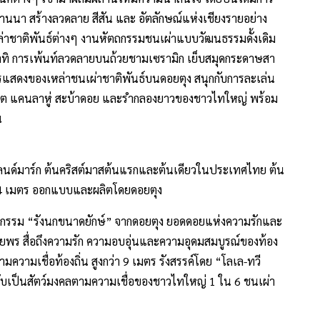
้านนา สร้างลวดลาย สีสัน และ อัตลักษณ์แห่งเชียงรายอย่าง
่าชาติพันธ์ต่างๆ งานหัตถกรรมชนเผ่าแบบวัฒนธรรมดั้งเดิม
อาทิ การเพ้นท์ลวดลายบนถ้วยชามเซรามิก เย็บสมุดกระดาษสา
การแสดงของเหล่าชนเผ่าชาติพันธ์บนดอยตุง สนุกกับการละเล่น
ำโต แคนลาหู่ สะบ้าดอย และรำกลองยาวของชาวไทใหญ่ พร้อม
น
6 แลนด์มาร์ก ต้นคริสต์มาสต้นแรกและต้นเดียวในประเทศไทย ต้น
 14 เมตร ออกแบบและผลิตโดยดอยตุง
ากรรม “รังนกขนาดยักษ์” จากดอยตุง ยอดดอยแห่งความรักและ
ยพร สื่อถึงความรัก ความอบอุ่นและความอุดมสมบูรณ์ของท้อง
ความเชื่อท้องถิ่น สูงกว่า 9 เมตร รังสรรค์โดย “โลเล-ทวี
่งนับเป็นสัตว์มงคลตามความเชื่อของชาวไทใหญ่ 1 ใน 6 ชนเผ่า