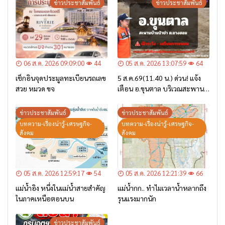
ข่าวประชาสัมพันธ์
ข่าวประชาสัมพันธ์
06 ส.ค. 2026 09:09:00
44
05 ส.ค. 2026 13:07:59
64
เช็กอินจุดประมูลทะเบียนรถเลข
5 ส.ค.69(11.40 น.) ด่วน! แจ้ง
สวย หมวด ขจ
เตือน อ.ขุนตาล บริเวณสะพาน
บ้านป่าข่า ต.ยางฮอม “เฝ้าระวัง
– เตรียมการอพยพ”
ข่าวประชาสัมพันธ์
ข่าวประชาสัมพันธ์
บทความ-เรื่องน่ารู้-เศรษฐกิจ-
บทความ-เรื่องน่ารู้-เศรษฐกิจ-
สังคม
สังคม
05 ส.ค. 2026 12:59:17
54
05 ส.ค. 2026 12:21:39
66
แม่น้ำอิง หนึ่งในแม่น้ำสายสำคัญ
แม่น้ำกก.. ทำไมเวลาน้ำหลากถึง
ในภาคเหนือตอนบน
รุนแรงมากนัก
ข่าวประชาสัมพันธ์