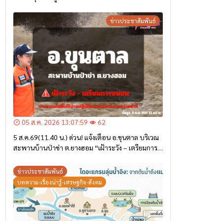
ข่าวประชาสัมพันธ์
05 ส.ค. 2026 13:07:59
62
5 ส.ค.69(11.40 น.) ด่วน! แจ้งเตือน อ.ขุนตาล บริเวณ
สะพานบ้านป่าข่า ต.ยางฮอม “เฝ้าระวัง – เตรียมการ
อพยพ”
ข่าวประชาสัมพันธ์
บทความ-เรื่องน่ารู้-เศรษฐกิจ-สังคม