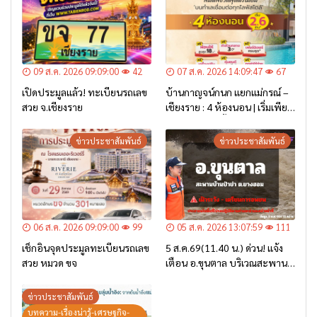
09 ส.ค. 2026 09:09:00
42
07 ส.ค. 2026 14:09:47
67
เปิดประมูลแล้ว! ทะเบียนรถเลข
บ้านกาญจน์กนก แยกแม่กรณ์ –
สวย จ.เชียงราย
เชียงราย : 4 ห้องนอน | เริ่มเพียง
2.6 ล้าน* เท่านั้น
ข่าวประชาสัมพันธ์
ข่าวประชาสัมพันธ์
06 ส.ค. 2026 09:09:00
99
05 ส.ค. 2026 13:07:59
111
เช็กอินจุดประมูลทะเบียนรถเลข
5 ส.ค.69(11.40 น.) ด่วน! แจ้ง
สวย หมวด ขจ
เตือน อ.ขุนตาล บริเวณสะพาน
บ้านป่าข่า ต.ยางฮอม “เฝ้าระวัง
– เตรียมการอพยพ”
ข่าวประชาสัมพันธ์
บทความ-เรื่องน่ารู้-เศรษฐกิจ-