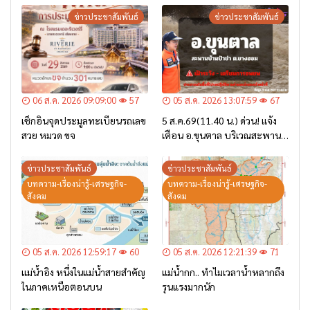
ข่าวประชาสัมพันธ์
ข่าวประชาสัมพันธ์
06 ส.ค. 2026 09:09:00
57
05 ส.ค. 2026 13:07:59
67
เช็กอินจุดประมูลทะเบียนรถเลข
5 ส.ค.69(11.40 น.) ด่วน! แจ้ง
สวย หมวด ขจ
เตือน อ.ขุนตาล บริเวณสะพาน
บ้านป่าข่า ต.ยางฮอม “เฝ้าระวัง
– เตรียมการอพยพ”
ข่าวประชาสัมพันธ์
ข่าวประชาสัมพันธ์
บทความ-เรื่องน่ารู้-เศรษฐกิจ-
บทความ-เรื่องน่ารู้-เศรษฐกิจ-
สังคม
สังคม
05 ส.ค. 2026 12:59:17
60
05 ส.ค. 2026 12:21:39
71
แม่น้ำอิง หนึ่งในแม่น้ำสายสำคัญ
แม่น้ำกก.. ทำไมเวลาน้ำหลากถึง
ในภาคเหนือตอนบน
รุนแรงมากนัก