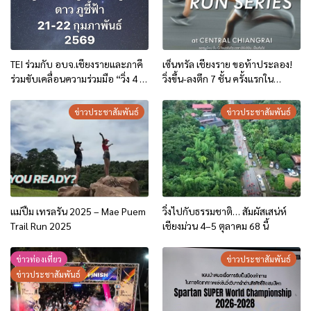
TEI ร่วมกับ อบจ.เชียงรายและภาคี
เซ็นทรัล เชียงราย ขอท้าประลอง!
ร่วมขับเคลื่อนความร่วมมือ “วิ่ง 4 ภู
วิ่งขึ้น-ลงตึก 7 ชั้น ครั้งแรกใน
ดูดาว 2 แผ่นดิน แนวกันไฟสัมพันธ์
เชียงราย ในงาน “VERTICAL FUN
ไทย-ลาว” กลไกและเครื่องมือ
RUN – RUN SERIES”
ข่าวประชาสัมพันธ์
ข่าวประชาสัมพันธ์
บริหารจัดการไฟป่าและลดหมอก
ควันข้ามแดนสันดอยยาว
แม่ปืม เทรลรัน 2025 – Mae Puem
วิ่งไปกับธรรมชาติ… สัมผัสเสน่ห์
Trail Run 2025
เชียงม่วน 4–5 ตุลาคม 68 นี้
ข่าวท่องเที่ยว
ข่าวประชาสัมพันธ์
ข่าวประชาสัมพันธ์