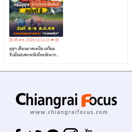
ข่าวประชาสัมพันธ์
05 ส.ค. 2026 12:12:23
65
อุตุฯ เตือนภาคเหนือ เตรียม
รับมือฝนตกหนักถึงหนักมาก
จาก ‘ร่องมรสุม’ ระหว่าง 6-9
ส.ค. นี้