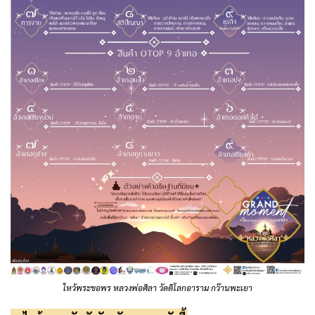
ไหว้พระขอพร หลวงพ่อศิลา วัดติโลกอาราม กว๊านพะเยา