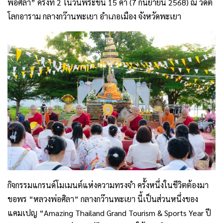
พ่อศิลา” ครั้งที่ 2 ในวันพระขึ้น 15 ค่ำ (7 กันยายน 2568) ณ วัดติ
โลกอาราม กลางกว๊านพะเยา อำเภอเมือง จังหวัดพะเยา
กิจกรรมแกรนด์โมเมนต์แห่งความทรงจำ ครั้งหนึ่งในชีวิตต้องมา
ขอพร “หลวงพ่อศิลา” กลางกว๊านพะเยา นี้เป็นส่วนหนึ่งของ
แคมเปญ “Amazing Thailand Grand Tourism & Sports Year ปี