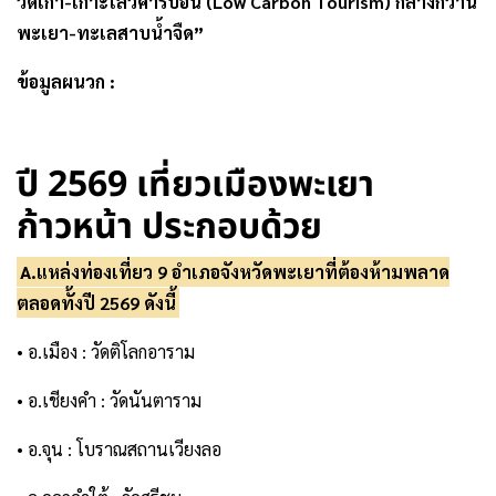
วัดเก่า-เกาะโลว์คาร์บอน (Low Carbon Tourism) กลางกว๊าน
พะเยา-ทะเลสาบน้ำจืด”
ข้อมูลผนวก :
.
ปี 2569 เที่ยวเมืองพะเยา
ก้าวหน้า ประกอบด้วย
A.แหล่งท่องเที่ยว 9 อำเภอจังหวัดพะเยาที่ต้องห้ามพลาด
ตลอดทั้งปี 2569 ดังนี้
• อ.เมือง : วัดติโลกอาราม
• อ.เชียงคำ : วัดนันตาราม
• อ.จุน : โบราณสถานเวียงลอ