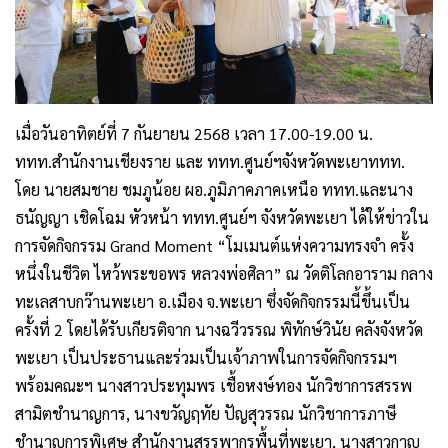
เมื่อวันอาทิตย์ที่ 7 กันยายน 2568 เวลา 17.00-19.00 น.
ททท.สำนักงานเชียงราย และ ททท.ศูนย์ฯจังหวัดพะเยาททท.
โดย นายสมชาย ชมภูน้อย ผอ.ภูมิภาคภาคเหนือ ททท.และนาง
ธนัญญา เชิดโฉม หัวหน้า ททท.ศูนย์ฯ จังหวัดพะเยา ได้ให้ข่าวใน
การจัดกิจกรรม Grand Moment “โมเมนต์แห่งความทรงจำ ครั้ง
หนึ่งในชีวิต ไหว้พระขอพร หลวงพ่อศิลา” ณ วัดติโลกอาราม กลาง
ทะเลสาบกว๊านพะเยา อ.เมือง จ.พะเยา ซึ่งจัดกิจกรรมนี้ขึ้นเป็น
ครั้งที่ 2 โดยได้รับเกียรติจาก นางฉวีวรรณ พิทักษ์วินัย คลังจังหวัด
พะเยา เป็นประธานและร่วมเป็นเจ้าภาพในการจัดกิจกรรมฯ
พร้อมคณะฯ นางสาวประทุมพร เชื้อหงษ์ทอง นักวิชาการสรรพ
สามิตชำนาญการ, นางขวัญฤทัย ปัญสุวรรณ นักวิชาการภาษี
ชำนาญการพิเศษ สำนักงานสรรพากรพื้นที่พะเยา, นางสาวกาญ