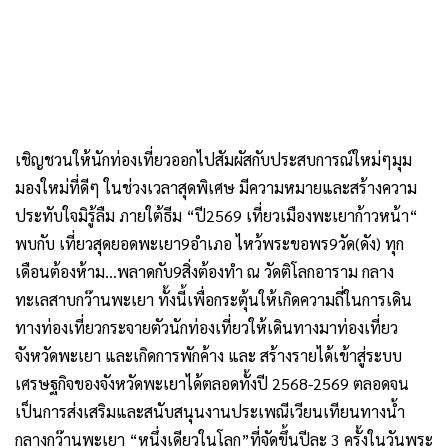
เชิญชวนให้นักท่องเที่ยวออกไปสัมผัสกับประสบการณ์ใหม่ๆมุม
มองใหม่ที่ดีๆ ในช่วงเวลาสุดพิเศษ มีความหมายและสร้างความ
ประทับใจมิรู้ลืม ภายใต้ธีม “ปี2569 เที่ยวเมืองพะเยาก้าวหน้า“
พบกับ เที่ยวสุดยอดพะเยา9อำเภอ ไหว้พระขอพร9วัด(ดัง) ทุก
เดือนต้องห้าม…พลาดกับ9สิ่งต้องทำ ณ วัดติโลกอาราม กลาง
ทะเลสาบกว๊านพะเยา ทั้งนี้เพื่อกระตุ้นให้เกิดความถี่ในการเดิน
ทางท่องเที่ยวกระจายตัวนักท่องเที่ยวให้เดินทางมาท่องเที่ยว
จังหวัดพะเยา และเกิดการพักค้าง และ สร้างรายได้เข้าสู่ระบบ
เศรษฐกิจของจังหวัดพะเยาได้ตลอดทั้งปี 2568-2569 ตลอดจน
เป็นการส่งเสริมและสนับสนุนงานประเพณีเวียนเทียนทางน้ำ
กลางกว๊านพะเยา “หนึ่งเดียวในโลก”ที่จัดขึ้นปีละ 3 ครั้งในวันพระ