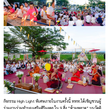
กิจกรรม High Light พิเศษภายในงานครั้งนี้ ททท.ได้เชิญชวนผู้
ร่วมงานร่วมทำบุญเสริมศิริมงคล ใน 9 สิ่ง “ห้ามพลาด” บนวัดติ