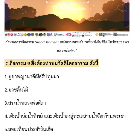
กำหนดการกิจกรรม Grand Moment แห่งความทรงจำ “ครั้งหนึ่งในชีวิต ไหว้พระขอพร
หลวงพ่อศิลา”
C.กิจกรรม 9 สิ่งต้องทำบนวัดติโลกอาราม ดังนี้
1.บูชาพญานาคีณีศรีปทุมมา
2.บวชต้นไม้
3.สรงน้ำหลวงพ่อศิลา
4.เติมน้ำบ่อน้ำทิพย์ และเติมน้ำลงสู่ทะเลสาบน้ำจืดกว๊านพะเยา
5.ลอยเทียนประจำวันเกิด