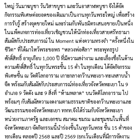
ใหญ่ วันมาฆบูชา วันวิสาขบูชา และวันอาสาฬหบูชา จึงได้จัด
กิจกรรมพิเศษต่อยอดของเดิมมาเป็นงานทุกวันพระใหญ่ เพื่อสร้าง
การรับรู้ สร้างจุดขายใหม่ และร่วมกับพันธมิตรเสนอขายเป็นหนึ่ง
ในแพ็คเกจการท่องเที่ยวเชิญชวนให้นักท่องเที่ยวสายศรัทธามา
สัมผัสกับประสบการณ์ ใน Moment แห่งความทรงจำ “ครั้งหนึ่งใน
ชีวิต” ที่ได้มาไหว้พระขอพร “หลวงพ่อศิลา” พระพุทธรูป
ศักดิ์สิทธิ์ อายุเกือบ 1,000 ปี ที่มีความสง่างาม และเลื่องชื่อในด้าน
ความศักดิ์สิทธิ์ ในทุกวันพระขึ้น 15 ค่ำ ในทุกเดือน ได้จัดกิจกรรม
พิเศษขึ้น ณ วัดติโลกอาราม เกาะกลางกว๊านพะเยา-ทะเลสาบน้ำ
จืด พร้อมกับสัมผัสกับประสบการณ์ท่องเที่ยวจังหวัดพะเยา ใน 9
อำเภอ 9 วัดดัง และ 9 สิ่งที่ “ห้ามพลาด” บนวัดติโลกอาราม ไป
พร้อมๆ กับสัมผัสความงดงามตามธรรมชาติของกว๊านพะเยาและ
วัฒนธรรมของจังหวัดพะเยา ททท.จึงได้ร่วมกับจังหวัดพะเยา
หน่วยงานภาครัฐ และเอกชน สมาคม ชมรม และชุมชนในพื้นที่
จังหวัดพะเยา จัดกิจกรรมนี้นำร่องขึ้นในทุกวันพระ ขึ้น 15 ค่ำของ
ทุกเดือน ตลอดปี 2568 และปี 2569 (ยกเว้นเดือนที่มีการจัดงาน