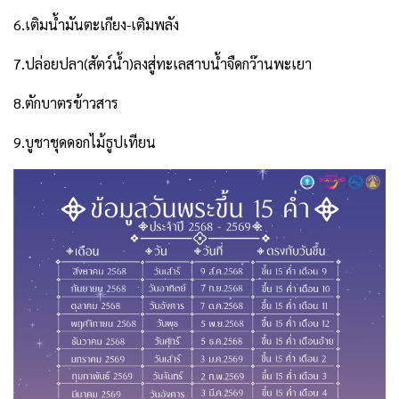
6.เติมน้ำมันตะเกียง-เติมพลัง
7.ปล่อยปลา(สัตว์น้ำ)ลงสู่ทะเลสาบน้ำจืดกว๊านพะเยา
8.ตักบาตรข้าวสาร
9.บูชาชุดดอกไม้ธูปเทียน