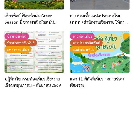
เที่ยวชิลล์ ฟิลหน้าฝน Green
การท่องเที่ยวแห่งประเทศไทย
Season นี้ ชวนมาสัมผัสเสน่ห์
(ททท.) สำนักงานเชียงราย ให้การ
เชียงรายในฤดูฝนที่สวยที่สุด พร้อม
ต้อนรับคาราวานรถยนต์ท่องเที่ยว
รับสิทธิพิเศษ 2 ต่อ!!
จากจีน เดินทางท่องเที่ยวเชื่อมโยง
ข่าวท่องเที่ยว
ข่าวท่องเที่ยว
ทั่วไทย ผ่านด่านเชียงของ
ข่าวประชาสัมพันธ์
ข่าวประชาสัมพันธ์
จ.เชียงราย ระหว่างวันที่ 21 พ.ค.-5
แหล่งท่องเที่ยว
แหล่งท่องเที่ยว
มิ.ย.69
ปฏิทินกิจกรรมท่องเที่ยวเชียงราย
แจก 11 พิกัดที่เที่ยว “คลายร้อน”
เดือนพฤษภาคม – กันยายน 2569
เชียงราย