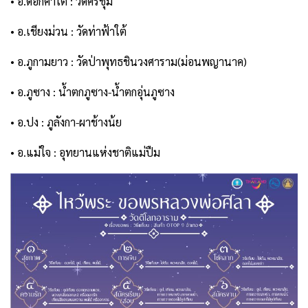
• อ.ดอกคำใต้ : วัดศรีชุม
• อ.เชียงม่วน : วัดท่าฟ้าใต้
• อ.ภูกามยาว : วัดป่าพุทธชินวงศาราม(ม่อนพญานาค)
• อ.ภูซาง : น้ำตกภูซาง-น้ำตกอุ่นภูซาง
• อ.ปง : ภูลังกา-ผาช้างน้ย
• อ.แม่ใจ : อุทยานแห่งชาติแม่ปืม