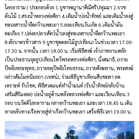
โลกอาราม ( ประกอบด้วย 1.บูชาพญานาคีณีศรีปทุมมา 2.บวช
ต้นไม้ 3.สรงน้ำหลวงพ่อศิลา 4.เติมน้ำบ่อน้ำทิพย์ และเติมน้ำลงสู่
ทะเลสาบน้ำจืดกว๊านพะเยา 5.ลอยเทียนวันเกิด 6.เติมน้ำมัน
ตะเกียง 7.ปล่อยปลา(สัตว์น้ำ)ลงสู่ทะเลสาบน้ำจืดกว๊านพะเยา
8.ตักบาตรข้าวสาร 9.บูชาชุดดอกไม้ธูปเทียน) ในช่วงเวลา 17.00-
17.30 น. จากนั้น เวลา 18.00 น. เริ่มพิธีสงฆ์ เจ้าภาพงานหลัก
เป็นประธานจุดธูปเทียนไหว้พระหลวงพ่อศิลา, นั่งสมาธิ, ถวาย
ปัจจัยพระพุทธ, ถวายจตุปัจจัยไทยธรรม, ถวายสังฆทาน, พระสงฆ์
กล่าวสัมโมทนียกถา (เทศน์), ร่วมพิธีบูชาเทียนสืบชะตา ลด
เคราะห์ รับโชค, พิธีสวดมนต์ทำน้ำมนต์ (รับน้ำทิพย์กลับบ้าน
เสริมสิริมงคล) บ่อน้ำอยู่ด้านหลังหลวงพ่อศิลา และเวียนเทียน 3
รอบ บนวัดติโลกอาราม กลางกว๊านพะเยา และเวลา 18.45 น.เดิน
ทางกลับทางเรือพายสู่ท่าเรือกว๊านพะเยา เสร็จพิธีเวลา 19.00 น.