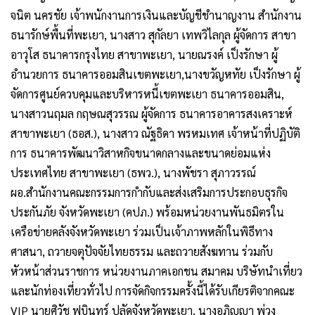
จนิต นครชัย เจ้าพนักงานการเงินและบัญชีชำนาญงาน สำนักงาน
ธนารักษ์พื้นที่พะเยา, นางสาว สุกัลยา เทพวิไลกุล ผู้จัดการ สาขา
อาวุโส ธนาคารกรุงไทย สาขาพะเยา, นายณรงค์ เป็งรักษา ผู้
อำนวยการ ธนาคารออมสินเขตพะเยา,นางขวัญหทัย เป็งรักษา ผู้
จัดการศูนย์ควบคุมและบริหารหนี้เขตพะเยา ธนาคารออมสิน,
นางสาวนฤมล กฤษณสุวรรณ ผู้จัดการ ธนาคารอาคารสงเคราะห์
สาขาพะเยา (ธอส.), นางสาว ณัฐธิดา พรหมเทศ เจ้าหน้าที่ปฏิบัติ
การ ธนาคารพัฒนาวิสาหกิจขนาดกลางและขนาดย่อมแห่ง
ประเทศไทย สาขาพะเยา (ธพว.), นางพัชรา สุภาวรรณ์
ผอ.สำนักงานคณะกรรมการกำกับและส่งเสริมการประกอบธุรกิจ
ประกันภัย จังหวัดพะเยา (คปภ.) พร้อมหน่วยงานพันธมิตรใน
เครือข่ายคลังจังหวัดพะเยา ร่วมเป็นเจ้าภาพหลักในพิธีทาง
ศาสนา, ถวายจตุปัจจัยไทยธรรม และถวายสังฆทาน ร่วมกับ
หัวหน้าส่วนราชการ หน่วยงานภาคเอกชน สมาคม บริษัทนำเที่ยว
และนักท่องเที่ยวทั่วไป การจัดกิจกรรมครั้งนี้ได้รับเกียรติจากคณะ
VIP นายศิวัช ฟูบินทร์ ปลัดจังหวัดพะเยา, นางอภิญญา พ่วง