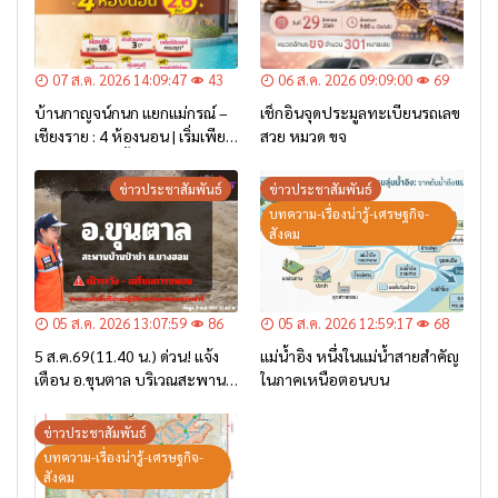
07 ส.ค. 2026 14:09:47
43
06 ส.ค. 2026 09:09:00
69
บ้านกาญจน์กนก แยกแม่กรณ์ –
เช็กอินจุดประมูลทะเบียนรถเลข
เชียงราย : 4 ห้องนอน | เริ่มเพียง
สวย หมวด ขจ
2.6 ล้าน* เท่านั้น
ข่าวประชาสัมพันธ์
ข่าวประชาสัมพันธ์
บทความ-เรื่องน่ารู้-เศรษฐกิจ-
สังคม
05 ส.ค. 2026 13:07:59
86
05 ส.ค. 2026 12:59:17
68
5 ส.ค.69(11.40 น.) ด่วน! แจ้ง
แม่น้ำอิง หนึ่งในแม่น้ำสายสำคัญ
เตือน อ.ขุนตาล บริเวณสะพาน
ในภาคเหนือตอนบน
บ้านป่าข่า ต.ยางฮอม “เฝ้าระวัง
– เตรียมการอพยพ”
ข่าวประชาสัมพันธ์
บทความ-เรื่องน่ารู้-เศรษฐกิจ-
สังคม