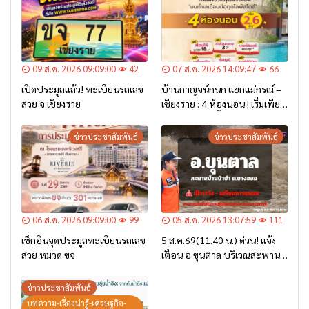
09 ส.ค. 2026 09:09:00
42
07 ส.ค. 2026 14:09:47
66
เปิดประมูลแล้ว! ทะเบียนรถเลข
บ้านกาญจน์กนก แยกแม่กรณ์ –
สวย จ.เชียงราย
เชียงราย : 4 ห้องนอน | เริ่มเพียง
2.6 ล้าน* เท่านั้น
ข่าวประชาสัมพันธ์
ข่าวประชาสัมพันธ์
06 ส.ค. 2026 09:09:00
99
05 ส.ค. 2026 13:07:59
111
เช็กอินจุดประมูลทะเบียนรถเลข
5 ส.ค.69(11.40 น.) ด่วน! แจ้ง
สวย หมวด ขจ
เตือน อ.ขุนตาล บริเวณสะพาน
บ้านป่าข่า ต.ยางฮอม “เฝ้าระวัง
– เตรียมการอพยพ”
ข่าวประชาสัมพันธ์
บทความ-เรื่องน่ารู้-เศรษฐกิจ-