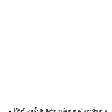
โล้ชิงช้าแบบดั้งเดิม,ชิงช้าสวรรค์แบบชนเผ่าอาข่าที่ทุกท่าน