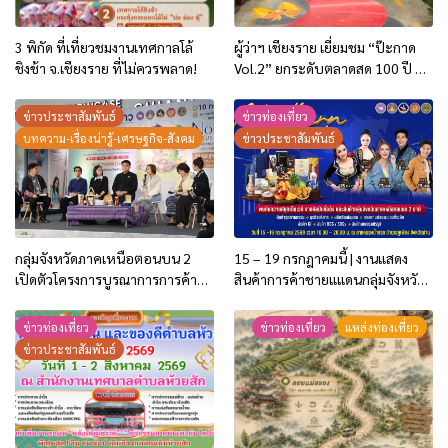
3 พิกัด ที่เที่ยวชมงานเทศกาลโล้
ผู้ว่าฯ เชียงราย เยี่ยมชม “ป๊ะกาด
ชิงช้า จ.เชียงราย ที่ไม่ควรพลาด!
Vol.2” ยกระดับตลาดสด 100 ปี สู่
พิพิธภัณฑ์ศิลปะมีชีวิต หนุน
เศรษฐกิจสร้างสรรค์และการท่อง
ข่าวประชาสัมพันธ์
ข่าวท่องเที่ยว
เที่ยวของเมือง
บทความ-เรื่องน่ารู้-เศรษฐกิจ-สังคม
ข่าวประชาสัมพันธ์
กลุ่มจังหวัดภาคเหนือตอนบน 2
15 – 19 กรกฎาคมนี้ | งานแสดง
เปิดตัวโครงการบูรณาการการค้า
สินค้าการค้าชายแแดนกลุ่มจังหวัด
การลงทุน ปี 2569 ชู 2 กิจกรรม
ภาคเหนือตอนบน 2
กระตุ้นการใช้จ่ายของประชาชน
ข่าวท่องเที่ยว
ข่าวท่องเที่ยว
แหล่งท่องเที่ยว
และนักท่องเที่ยว
ข่าวประชาสัมพันธ์