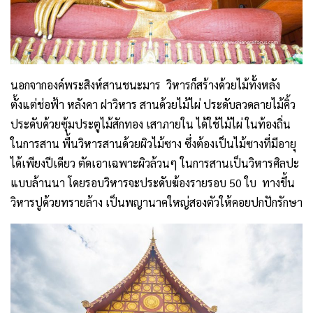
นอกจากองค์พระสิงห์สานชนะมาร วิหารก็สร้างด้วยไม้ทั้งหลัง
ตั้งแต่ช่อฟ้า หลังคา ฝาวิหาร สานด้วยไม้ไผ่ ประดับลวดลายไม้คิ้ว
ประดับด้วยซุ้มประตูไม้สักทอง เสาภายใน ได้ใช้ไม้ไผ่ ในท้องถิ่น
ในการสาน พื้นวิหารสานด้วยผิวไม้ซาง ซึ่งต้องเป็นไม้ซางที่มีอายุ
ได้เพียงปีเดียว ตัดเอาเฉพาะผิวล้วนๆ ในการสานเป็นวิหารศิลปะ
แบบล้านนา โดยรอบวิหารจะประดับฆ้องรายรอบ 50 ใบ ทางขึ้น
วิหารปูด้วยทรายล้าง เป็นพญานาคใหญ่สองตัวให้คอยปกปักรักษา