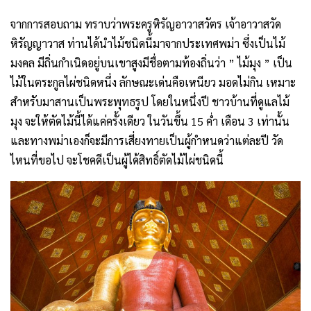
จากการสอบถาม ทราบว่าพระครูหิรัญอาวาสวัตร เจ้าอาวาสวัด
หิรัญญาวาส ท่านได้นำไม้ชนิดนี้มาจากประเทศพม่า ซึ่งเป็นไม้
มงคล มีถิ่นกำเนิดอยู่บนเขาสูงมีชื่อตามท้องถิ่นว่า ” ไม้มุง ” เป็น
ไม้ในตระกูลไผ่ชนิดหนึ่ง ลักษณะเด่นคือเหนียว มอดไม่กิน เหมาะ
สำหรับมาสานเป็นพระพุทธรูป โดยในหนึ่งปี ชาวบ้านที่ดูแลไม้
มุง จะให้ตัดไม้นี้ได้แค่ครั้งเดียว ในวันขึ้น 15 ค่ำ เดือน 3 เท่านั้น
และทางพม่าเองก็จะมีการเสี่ยงทายเป็นผู้กำหนดว่าแต่ละปี วัด
ไหนที่ขอไป จะโชคดีเป็นผู้ได้สิทธิ์ตัดไม้ไผ่ชนิดนี้