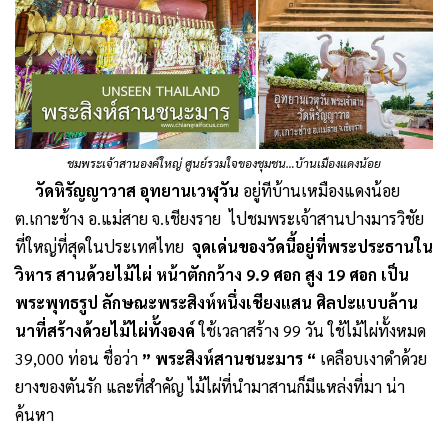
ชมพระเจ้าสานองค์ใหญ่ ศูนย์รวมใจของชุมชน…บ้านเมืองแดงน้อย
วัดหิรัญญาวาส อุทยานเวฬุวัน
อยู่ทีบ้านเหมืองแดงน้อย
ต.เกาะช้าง อ.แม่สาย จ.เชียงราย ไปชมพระเจ้าสานปางมารวิชัย
ที่ใหญ่ที่สุดในประเทศไทย
จุดเด่นของวัดนี้อยู่ที่พระประธานใน
วิหาร สานด้วยไม้ไผ่ หน้าตักกว้าง 9.9 ศอก สูง 19 ศอก เป็น
พระพุทธรูป ลักษณะพระสิงห์หนึ่งเชียงแสน ศิลปะแบบล้าน
นาที่สร้างด้วยไม้ไผ่ทั้งองค์
ใช้เวลาสร้าง 99 วัน ใช้ไม้ไผ่ทั้งหมด
39,000 ท่อน ชื่อว่า
” พระสิงห์สานชนะมาร “
เคลือบเงาดำด้วย
ยางของตันรัก และที่สำคัญ ไม้ไผ่ที่นำมาสานก็มีแหล่งที่มา น่า
ค้นหา