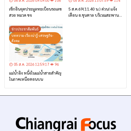
06 ส.ค. 2026 09:09:00
106
05 ส.ค. 2026 13:07:59
114
เช็กอินจุดประมูลทะเบียนรถเลข
5 ส.ค.69(11.40 น.) ด่วน! แจ้ง
สวย หมวด ขจ
เตือน อ.ขุนตาล บริเวณสะพาน
บ้านป่าข่า ต.ยางฮอม “เฝ้าระวัง
– เตรียมการอพยพ”
ข่าวประชาสัมพันธ์
บทความ-เรื่องน่ารู้-เศรษฐกิจ-
สังคม
05 ส.ค. 2026 12:59:17
96
แม่น้ำอิง หนึ่งในแม่น้ำสายสำคัญ
ในภาคเหนือตอนบน