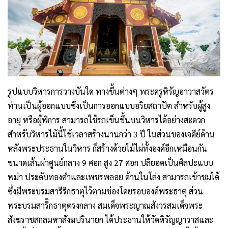
รูปแบบวิหารการวางบันใด ทางขึ้นต่างๆ พระครูหิรัญอาวาสวัตร
ท่านเป็นผู้ออกแบบซึ่งเป็นการออกแบบอริยสถาปัต สำหรับผู้สูง
อายุ หรือผู้พิการ สามารถใช้รถเข็นขึ้นบนวิหารได้อย่างสะดวก
สำหรับวิหารไม้นี้ใช้เวลาสร้างนานกว่า 3 ปี ในส่วนของเจดีย์ด้าน
หลังพระประธานในวิหาร ก็สร้างด้วยไม้ไผ่ทั้งองค์อีกเหมือนกัน
ขนาดเส้นผ่าศูนย์กลาง 9 ศอก สูง 27 ศอก ปลียอดเป็นศิลปะแบบ
พม่า ประดับทองคำและเพชรพลอย ด้านในโล่ง สามารถเข้าชมได้
ซึ่งมีพระบรมสารีริกธาตุไว้ตามช่องโดยรอบองค์พระธาตุ ส่วน
พระบรมสารีิกธาตุตรงกลาง สมเด็จพระญาณสังวรสมเด็จพระ
สังฆราชสกลมหาสังฆปรินายก ได้ประธานให้วัดหิรัญญาวาสและ