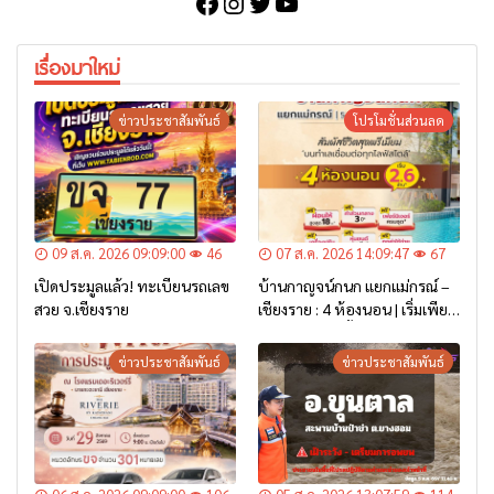
Facebook
Instagram
Twitter
YouTube
เรื่องมาใหม่
ข่าวประชาสัมพันธ์
โปรโมชั่นส่วนลด
09 ส.ค. 2026 09:09:00
46
07 ส.ค. 2026 14:09:47
67
เปิดประมูลแล้ว! ทะเบียนรถเลข
บ้านกาญจน์กนก แยกแม่กรณ์ –
สวย จ.เชียงราย
เชียงราย : 4 ห้องนอน | เริ่มเพียง
2.6 ล้าน* เท่านั้น
ข่าวประชาสัมพันธ์
ข่าวประชาสัมพันธ์